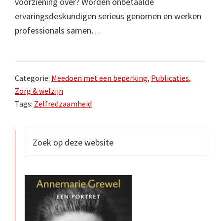
voorziening over? Worden onbetaalde
ervaringsdeskundigen serieus genomen en werken
professionals samen…
Categorie:
Meedoen met een beperking
,
Publicaties
,
Zorg & welzijn
Tags:
Zelfredzaamheid
Primaire
Zoek
op
Sidebar
deze
website