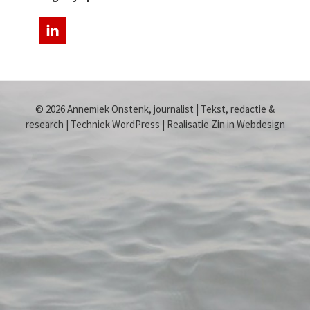
© 2026 Annemiek Onstenk, journalist | Tekst, redactie &
research | Techniek WordPress | Realisatie Zin in Webdesign