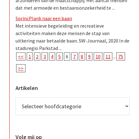
afzonderen van de maatschappij. Het aantal mensen
dat met armoede en bestaansonzekerheid te ...
SprincPlank naar een baan
Met intensieve begeleiding en recreatieve
activiteiten maken deze mensen de stap van
uitkering naar betaalde baan. SW-Journaal, 2020 In de
stadsregio Parkstad ...
<<
1
2
3
4
5
6
7
8
9
10
11
...
75
>>
Artikelen
Volg mij op