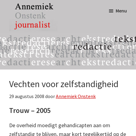
Door
Spring
Menu
naar
naar
de
de
hoofd
eerste
Annemiek
tekst,
inhoud
sidebar
Onstenk
redactie
Journalist
&
research
Vechten voor zelfstandigheid
29 augustus 2008
door
Annemiek Onstenk
Trouw – 2005
De overheid moedigt gehandicapten aan om
zelfstandig te blijven, maar kort tegelijkertijd op de