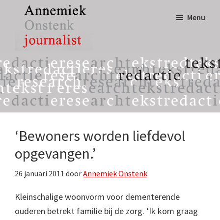
Door
Spring
Menu
naar
naar
de
de
hoofd
eerste
Annemiek
tekst,
inhoud
sidebar
Onstenk
redactie
Journalist
&
research
‘Bewoners worden liefdevol
opgevangen.’
26 januari 2011
door
Annemiek Onstenk
Kleinschalige woonvorm voor dementerende
ouderen betrekt familie bij de zorg. ‘Ik kom graag