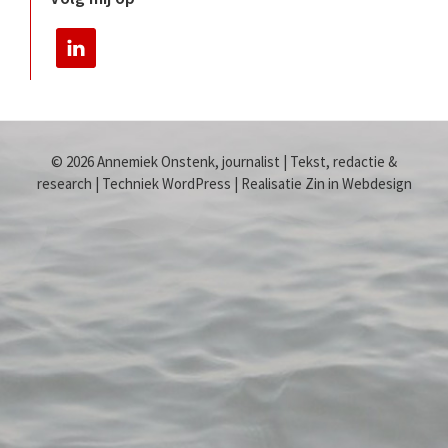
© 2026 Annemiek Onstenk, journalist | Tekst, redactie &
research | Techniek WordPress | Realisatie Zin in Webdesign