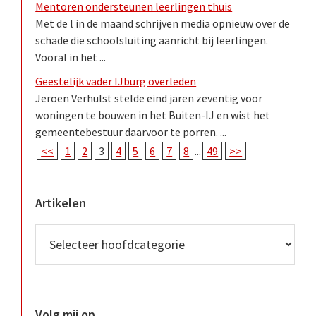
Mentoren ondersteunen leerlingen thuis
Met de l in de maand schrijven media opnieuw over de
schade die schoolsluiting aanricht bij leerlingen.
Vooral in het ...
Geestelijk vader IJburg overleden
Jeroen Verhulst stelde eind jaren zeventig voor
woningen te bouwen in het Buiten-IJ en wist het
gemeentebestuur daarvoor te porren. ...
<<
1
2
3
4
5
6
7
8
...
49
>>
Artikelen
Volg mij op