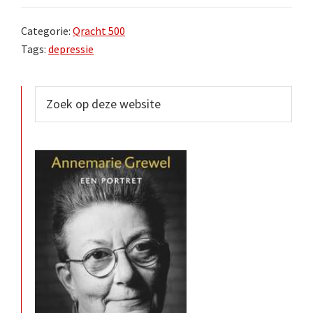
Categorie:
Qracht 500
Tags:
depressie
Primaire
Zoek
op
Sidebar
deze
website