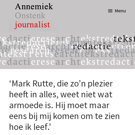
Door
Spring
Menu
naar
naar
de
de
hoofd
eerste
Annemiek
tekst,
inhoud
sidebar
Onstenk
redactie
Journalist
&
research
‘Mark Rutte, die zo’n plezier
heeft in alles, weet niet wat
armoede is. Hij moet maar
eens bij mij komen om te zien
hoe ik leef.’