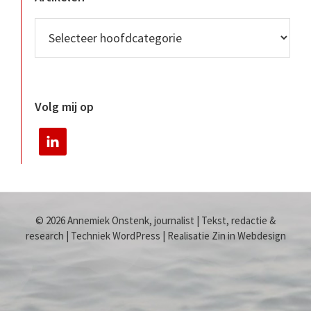
Volg mij op
© 2026 Annemiek Onstenk, journalist | Tekst, redactie &
research | Techniek WordPress | Realisatie Zin in Webdesign