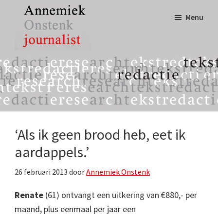
Door
Spring
Menu
naar
naar
de
de
hoofd
eerste
Annemiek
tekst,
inhoud
sidebar
Onstenk
redactie
Journalist
&
research
‘Als ik geen brood heb, eet ik
aardappels.’
26 februari 2013
door
Annemiek Onstenk
Renate
(61) ontvangt een uitkering van €880,- per
maand, plus eenmaal per jaar een