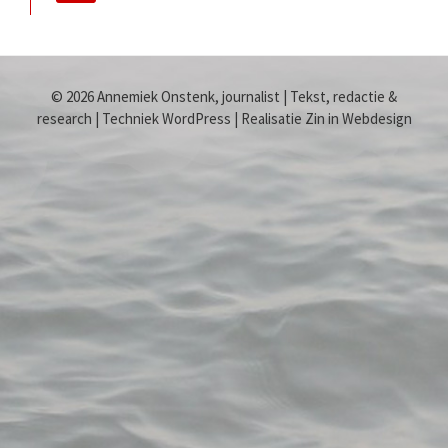
© 2026 Annemiek Onstenk, journalist | Tekst, redactie &
research | Techniek WordPress | Realisatie Zin in Webdesign