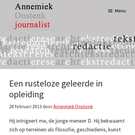
Door
Spring
Menu
naar
naar
de
de
hoofd
eerste
Annemiek
tekst,
inhoud
sidebar
Onstenk
redactie
Journalist
&
research
Een rusteloze geleerde in
opleiding
28 februari 2013
door
Annemiek Onstenk
Hij intrigeert me, de jonge meneer D. Hij bekwaamt
zich op terreinen als filosofie, geschiedenis, kunst