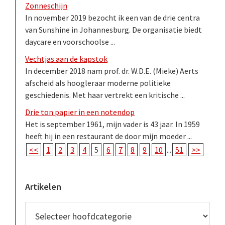
Zonneschijn
In november 2019 bezocht ik een van de drie centra
van Sunshine in Johannesburg. De organisatie biedt
daycare en voorschoolse ...
Vechtjas aan de kapstok
In december 2018 nam prof. dr. W.D.E. (Mieke) Aerts
afscheid als hoogleraar moderne politieke
geschiedenis. Met haar vertrekt een kritische ...
Drie ton papier in een notendop
Het is september 1961, mijn vader is 43 jaar. In 1959
heeft hij in een restaurant de door mijn moeder ...
<<
1
2
3
4
5
6
7
8
9
10
...
51
>>
Artikelen