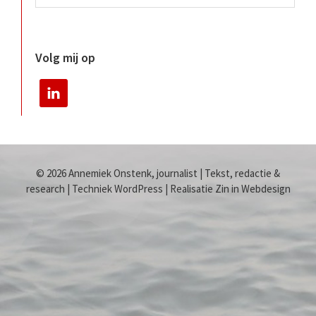
Volg mij op
© 2026 Annemiek Onstenk, journalist | Tekst, redactie &
research | Techniek WordPress | Realisatie Zin in Webdesign