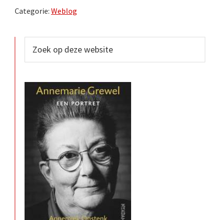
Categorie:
Weblog
Primaire
Zoek
op
Sidebar
deze
website