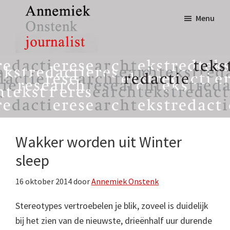
Door
Spring
Menu
naar
naar
de
de
hoofd
eerste
Annemiek
tekst,
inhoud
sidebar
Onstenk
redactie
Journalist
&
research
Wakker worden uit Winter
sleep
16 oktober 2014
door
Annemiek Onstenk
Stereotypes vertroebelen je blik, zoveel is duidelijk
bij het zien van de nieuwste, drieënhalf uur durende