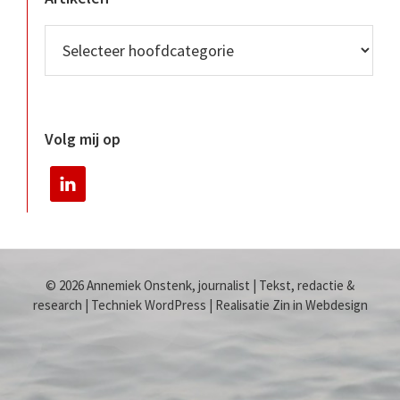
Volg mij op
© 2026 Annemiek Onstenk, journalist | Tekst, redactie &
research | Techniek WordPress | Realisatie Zin in Webdesign