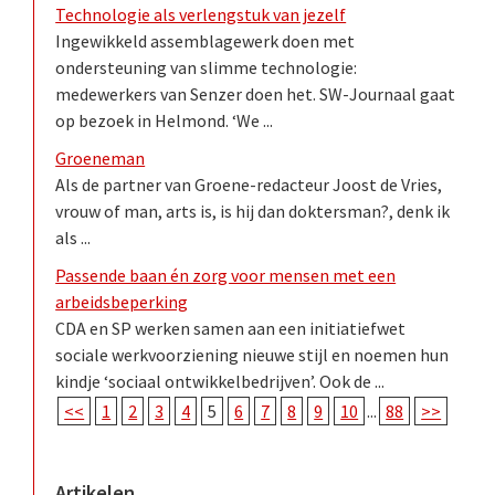
Technologie als verlengstuk van jezelf
Ingewikkeld assemblagewerk doen met
ondersteuning van slimme technologie:
medewerkers van Senzer doen het. SW-Journaal gaat
op bezoek in Helmond. ‘We ...
Groeneman
Als de partner van Groene-redacteur Joost de Vries,
vrouw of man, arts is, is hij dan doktersman?, denk ik
als ...
Passende baan én zorg voor mensen met een
arbeidsbeperking
CDA en SP werken samen aan een initiatiefwet
sociale werkvoorziening nieuwe stijl en noemen hun
kindje ‘sociaal ontwikkelbedrijven’. Ook de ...
<<
1
2
3
4
5
6
7
8
9
10
...
88
>>
Artikelen