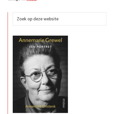
Primaire
Zoek
op
Sidebar
deze
website