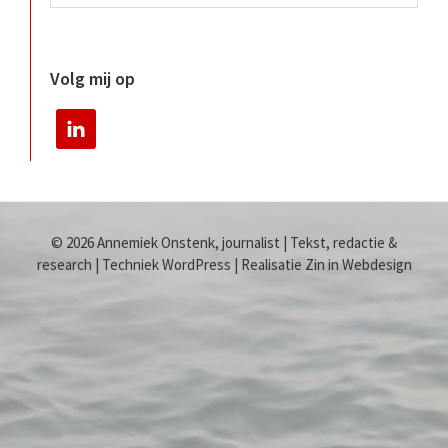
Volg mij op
© 2026 Annemiek Onstenk, journalist | Tekst, redactie &
research | Techniek WordPress | Realisatie Zin in Webdesign