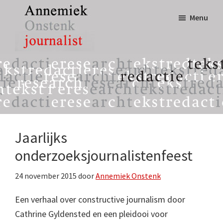
Door
Spring
Menu
naar
naar
de
de
hoofd
eerste
Annemiek
tekst,
inhoud
sidebar
Onstenk
redactie
Journalist
&
research
Jaarlijks
onderzoeksjournalistenfeest
24 november 2015
door
Annemiek Onstenk
Een verhaal over constructive journalism door
Cathrine Gyldensted en een pleidooi voor