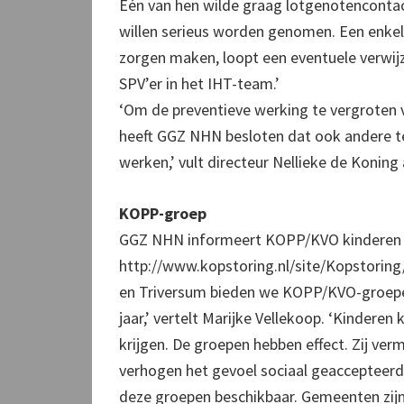
Eén van hen wilde graag lotgenotencontact
willen serieus worden genomen. Een enkeli
zorgen maken, loopt een eventuele verwijz
SPV’er in het IHT-team.’
‘Om de preventieve werking te vergroten va
heeft GGZ NHN besloten dat ook andere t
werken,’ vult directeur Nellieke de Koning 
KOPP-groep
GGZ NHN informeert KOPP/KVO kinderen ov
http://www.kopstoring.nl/site/Kopstoring
en Triversum bieden we KOPP/KVO-groepen 
jaar,’ vertelt Marijke Vellekoop. ‘Kindere
krijgen. De groepen hebben effect. Zij ve
verhogen het gevoel sociaal geaccepteerd 
deze groepen beschikbaar. Gemeenten zijn