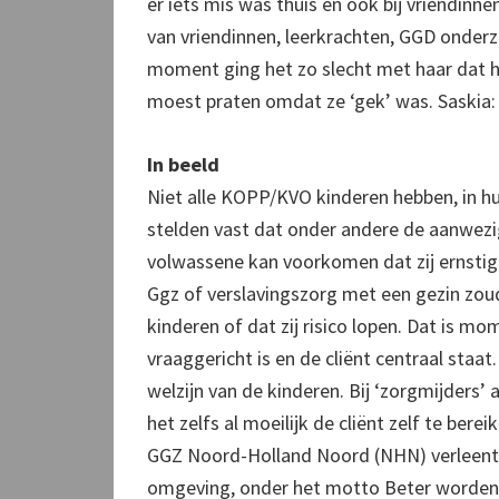
er iets mis was thuis en ook bij vriendinn
van vriendinnen, leerkrachten, GGD onderz
moment ging het zo slecht met haar dat 
moest praten omdat ze ‘gek’ was. Saskia:
In beeld
Niet alle KOPP/KVO kinderen hebben, in hu
stelden vast dat onder andere de aanwez
volwassene kan voorkomen dat zij ernstige
Ggz of verslavingszorg met een gezin zo
kinderen of dat zij risico lopen. Dat is m
vraaggericht is en de cliënt centraal staa
welzijn van de kinderen. Bij ‘zorgmijders’ 
het zelfs al moeilijk de cliënt zelf te berei
GGZ Noord-Holland Noord (NHN) verleent d
omgeving, onder het motto Beter worden d