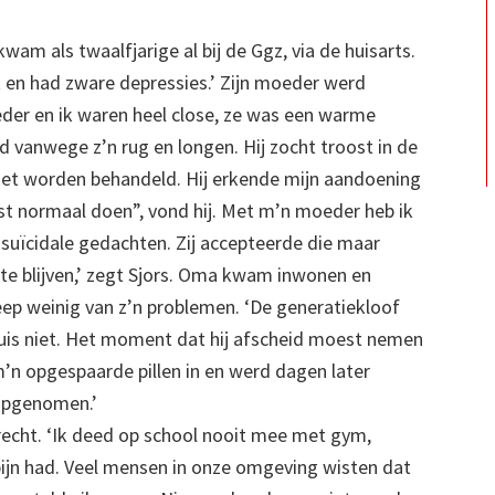
 kwam als twaalfjarige al bij de Ggz, via de huisarts.
t en had zware depressies.’ Zijn moeder werd
oeder en ik waren heel close, ze was een warme
 vanwege z’n rug en longen. Hij zocht troost in de
iet worden behandeld. Hij erkende mijn aandoening
st normaal doen”, vond hij. Met m’n moeder heb ik
suïcidale gedachten. Zij accepteerde die maar
n te blijven,’ zegt Sjors. Oma kwam inwonen en
eep weinig van z’n problemen. ‘De generatiekloof
thuis niet. Het moment dat hij afscheid moest nemen
m’n opgespaarde pillen in en werd dagen later
 opgenomen.’
erecht. ‘Ik deed op school nooit mee met gym,
pijn had. Veel mensen in onze omgeving wisten dat