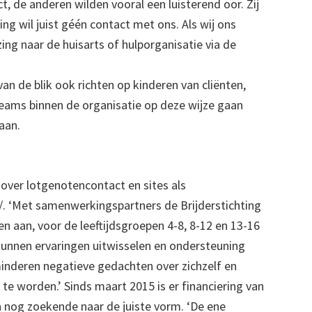
, de anderen wilden vooral een luisterend oor. Zij
ng wil juist géén contact met ons. Als wij ons
ing naar de huisarts of hulporganisatie via de
n de blik ook richten op kinderen van cliënten,
eams binnen de organisatie op deze wijze gaan
aan.
er lotgenotencontact en sites als
/. ‘Met samenwerkingspartners de Brijderstichting
aan, voor de leeftijdsgroepen 4-8, 8-12 en 13-16
n kunnen ervaringen uitwisselen en ondersteuning
rminderen negatieve gedachten over zichzelf en
te worden.’ Sinds maart 2015 is er financiering van
 nog zoekende naar de juiste vorm. ‘De ene