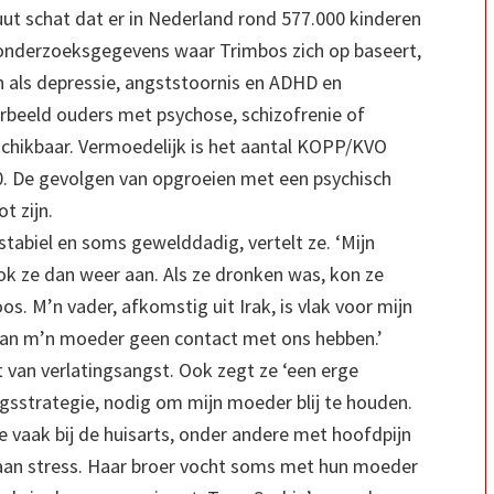
ut schat dat er in Nederland rond 577.000 kinderen
e onderzoeksgegevens waar Trimbos zich op baseert,
 als depressie, angststoornis en ADHD en
orbeeld ouders met psychose, schizofrenie of
schikbaar. Vermoedelijk is het aantal KOPP/KVO
. De gevolgen van opgroeien met een psychisch
t zijn.
nstabiel en soms gewelddadig, vertelt ze. ‘Mijn
ok ze dan weer aan. Als ze dronken was, kon ze
. M’n vader, afkomstig uit Irak, is vlak voor mijn
van m’n moeder geen contact met ons hebben.’
t van verlatingsangst. Ook zegt ze ‘een erge
ingsstrategie, nodig om mijn moeder blij te houden.
ze vaak bij de huisarts, onder andere met hoofdpijn
aan stress. Haar broer vocht soms met hun moeder