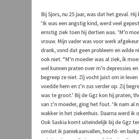
Bij Sjors, nu 25 jaar, was dat het geval. Hij
‘Ik was een angstig kind, werd veel gepes
ernstig ziek toen hij dertien was. ‘M’n m
vrouw. Mijn vader was voor werk afgekeurd
drank, vond dat geen probleem en wilde n
ook niet. “M’n moeder was al ziek, ík moe
wel kunnen praten over m’n depressies en 
begreep ze niet. Zíj vocht juist om in leve
voedde hem en z’n zus verder op. Zij begr
was te groot.’ Bij de Ggz kon hij praten, 
van z’n moeder, ging het fout. ‘Ik nam al 
wakker in het ziekenhuis. Daarna werd ik
Ook Saskia komt uiteindelijk bij de Ggz t
omdat ik paniekaanvallen, hoofd- en buik