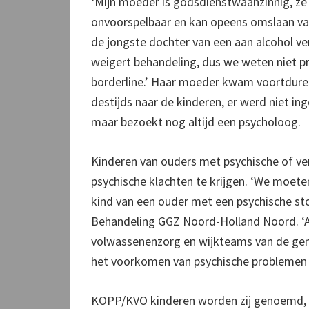
‘Mijn moeder is godsdienstwaanzinnig, ze 
onvoorspelbaar en kan opeens omslaan van bo
de jongste dochter van een aan alcohol v
weigert behandeling, dus we weten niet pre
borderline.’ Haar moeder kwam voortduren
destijds naar de kinderen, er werd niet in
maar bezoekt nog altijd een psycholoog.
Kinderen van ouders met psychische of ve
psychische klachten te krijgen. ‘We moete
kind van een ouder met een psychische sto
Behandeling GGZ Noord-Holland Noord. ‘Al
volwassenenzorg en wijkteams van de ge
het voorkomen van psychische problemen b
KOPP/KVO kinderen worden zij genoemd, k