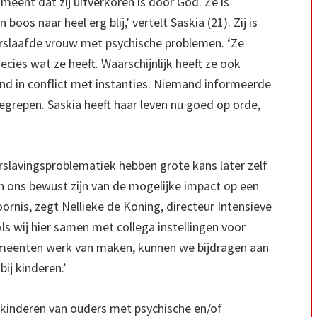
meent dat zij uitverkoren is door God. Ze is
os naar heel erg blij,’ vertelt Saskia (21). Zij is
erslaafde vrouw met psychische problemen. ‘Ze
cies wat ze heeft. Waarschijnlijk heeft ze ook
d in conflict met instanties. Niemand informeerde
gegrepen. Saskia heeft haar leven nu goed op orde,
rslavingsproblematiek hebben grote kans later zelf
n ons bewust zijn van de mogelijke impact op een
ornis, zegt Nellieke de Koning, directeur Intensieve
s wij hier samen met collega instellingen voor
meenten werk van maken, kunnen we bijdragen aan
ij kinderen.’
inderen van ouders met psychische en/of