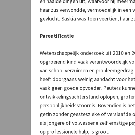
en haalde dingen uit, waarvoor hij meerma
haar zus verwondde, vermoedelijk in een w
gevlucht. Saskia was toen veertien, haar zus
Parentificatie
Wetenschappelijk onderzoek uit 2010 en 20
opgroeiend kind vaak verantwoordelijk voe
van school verzuimen en probleemgedrag o
heeft doorgaans weinig aandacht voor het 
vaak geen goede opvoeder. Peuters kunne
ontwikkelingsachterstand oplopen, groter
persoonlijkheidsstoornis. Bovendien is het
gezin zonder geesteszieke of verslaafde 
als jongere of volwassene zelf ernstige ps
op professionele hulp, is groot.