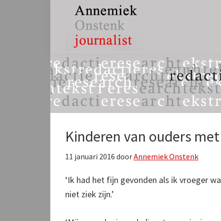
Spring
Door
Spring
naar
naar
naar
de
de
de
hoofdnavigatie
hoofd
eerste
Annemiek
tekst,
inhoud
sidebar
Onstenk
redactie
Journalist
&
research
Kinderen van ouders met
11 januari 2016
door
Annemiek Onstenk
‘Ik had het fijn gevonden als ik vroeger 
niet ziek zijn.’