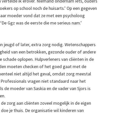
en vertelde ik erover. Niemand ondernam iets, ouders
oekers op school noch de huisarts.’ Op een gegeven
haar moeder vond dat ze met een psycholoog
 ‘De Ggz was de eerste die me serieus nam.’
n jeugd of later, extra zorg nodig. Wetenschappers
igheid van een betrokken, gezonde ouder of andere
 schade oplopen. Hulpverleners van cliënten in de
uden moeten checken of het goed gaat met de
omenteel niet altijd het geval, omdat zorg meestal
t. Professionals vragen niet standaard naar het
als de moeder van Saskia en de vader van Sjors is
ken.
e zorg aan cliënten zoveel mogelijk in de eigen
oe je thuis. De organisatie wil kinderen van