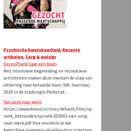
Psychische kwetsbaarheid
,
Recente
artikelen
,
Zorg & welzijn
SprincPlank naar een baan
Met intensieve begeleiding en recreatieve
activiteiten maken deze mensen de stap van
uitkering naar betaalde baan. SW-Journaal,
2020 In de stadsregio Parkstad ...
Van zorg naar werk
https://www.divosa.nl/sites/default/files/sp
rank_bestanden/sprank-202002-van-zorg-
naar-werk.pdf Hoe voorkom je dat
kwetsbare jongeren uitvallen door schotten