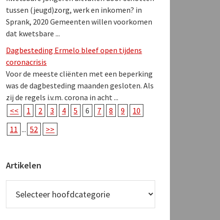
tussen (jeugd)zorg, werk en inkomen? in
Sprank, 2020 Gemeenten willen voorkomen
dat kwetsbare ...
Dagbesteding Ermelo bleef open tijdens
coronacrisis
Voor de meeste cliënten met een beperking
was de dagbesteding maanden gesloten. Als
zij de regels i.v.m. corona in acht ...
<<
1
2
3
4
5
6
7
8
9
10
11
...
52
>>
Artikelen