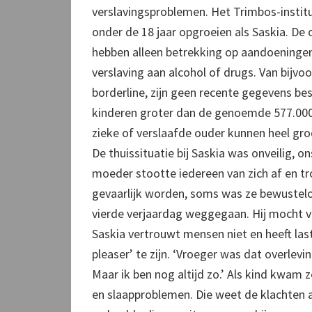
verslavingsproblemen. Het Trimbos-institu
onder de 18 jaar opgroeien als Saskia. D
hebben alleen betrekking op aandoeningen
verslaving aan alcohol of drugs. Van bijvo
borderline, zijn geen recente gegevens be
kinderen groter dan de genoemde 577.000
zieke of verslaafde ouder kunnen heel groo
De thuissituatie bij Saskia was onveilig, o
moeder stootte iedereen van zich af en tr
gevaarlijk worden, soms was ze bewusteloos
vierde verjaardag weggegaan. Hij mocht 
Saskia vertrouwt mensen niet en heeft las
pleaser’ te zijn. ‘Vroeger was dat overlev
Maar ik ben nog altijd zo.’ Als kind kwam 
en slaapproblemen. Die weet de klachten 