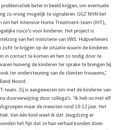
 problematiek beter in beeld krijgen, om eventuele
ing zo vroeg mogelijk te signaleren. GGZ NHN liet
ren om het Intensive Home Treatment-team (IHT),
lijke risico’s voor kinderen. Het project is
elzorg van het ministerie van VWS. Hulpverleners
icht te krijgen op de situatie waarin de kinderen
n in contact te komen en hen zo nodig door te
 waren huiverig de kinderen ter sprake te brengen bij
 ook ter ondersteuning van de cliënten trouwens,’
lland Noord.
IHT-team. Zij is aangewezen om met de kinderen van
na doorverwijzing door collega’s. ‘Ik heb nu met elf
tijdsgroepen maar de meesten rond 10-12 jaar. Het
tiek. Van één kind weet ik dat Jeugdzorg er
 vonden het fijn dat ze hun verhaal konden doen.