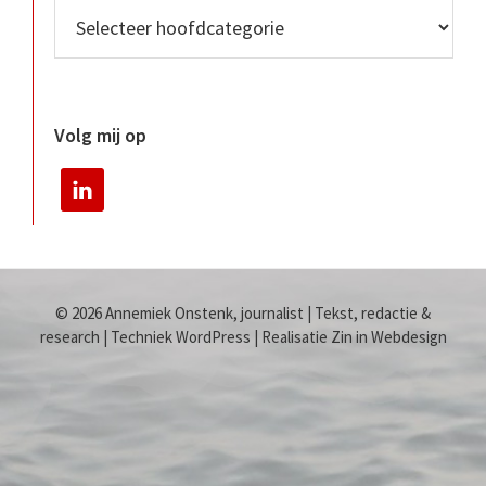
Volg mij op
© 2026 Annemiek Onstenk, journalist | Tekst, redactie &
research | Techniek WordPress | Realisatie Zin in Webdesign