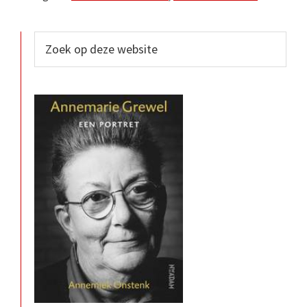
Primaire
Zoek
op
Sidebar
deze
website