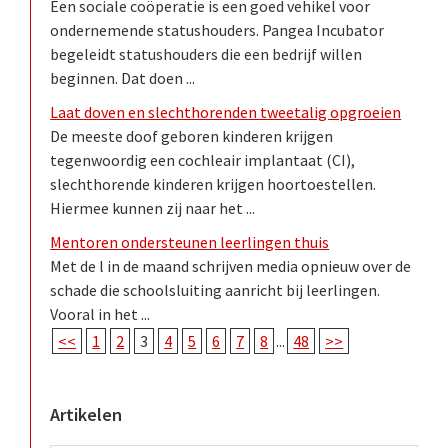
Een sociale coöperatie is een goed vehikel voor
ondernemende statushouders. Pangea Incubator
begeleidt statushouders die een bedrijf willen
beginnen. Dat doen ...
Laat doven en slechthorenden tweetalig opgroeien
De meeste doof geboren kinderen krijgen
tegenwoordig een cochleair implantaat (CI),
slechthorende kinderen krijgen hoortoestellen.
Hiermee kunnen zij naar het ...
Mentoren ondersteunen leerlingen thuis
Met de l in de maand schrijven media opnieuw over de
schade die schoolsluiting aanricht bij leerlingen.
Vooral in het ...
<<
1
2
3
4
5
6
7
8
...
48
>>
Artikelen