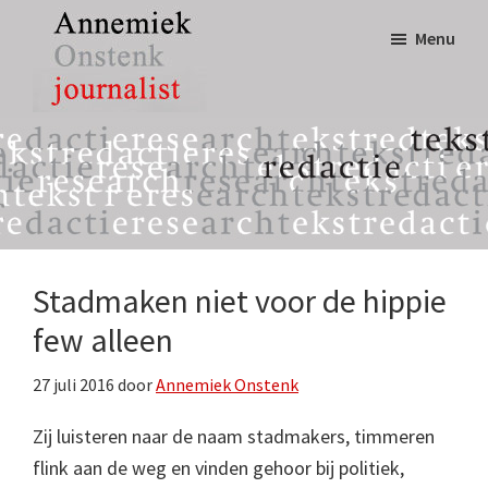
Door
Spring
Menu
naar
naar
de
de
hoofd
eerste
Annemiek
tekst,
inhoud
sidebar
Onstenk
redactie
Journalist
&
research
Stadmaken niet voor de hippie
few alleen
27 juli 2016
door
Annemiek Onstenk
Zij luisteren naar de naam stadmakers, timmeren
flink aan de weg en vinden gehoor bij politiek,