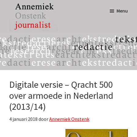
Door
Spring
Menu
naar
naar
de
de
hoofd
eerste
Annemiek
tekst,
inhoud
sidebar
Onstenk
redactie
Journalist
&
research
Digitale versie – Qracht 500
over armoede in Nederland
(2013/14)
4 januari 2018
door
Annemiek Onstenk