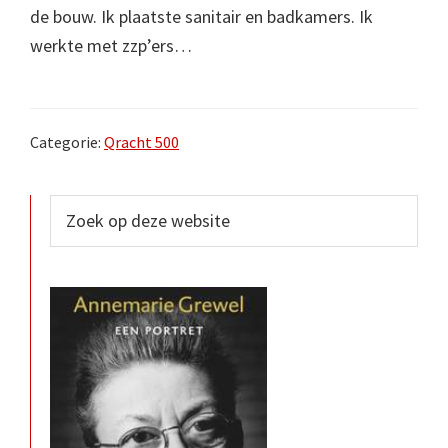
de bouw. Ik plaatste sanitair en badkamers. Ik
werkte met zzp’ers…
Categorie:
Qracht 500
Primaire
Zoek
op
Sidebar
deze
website