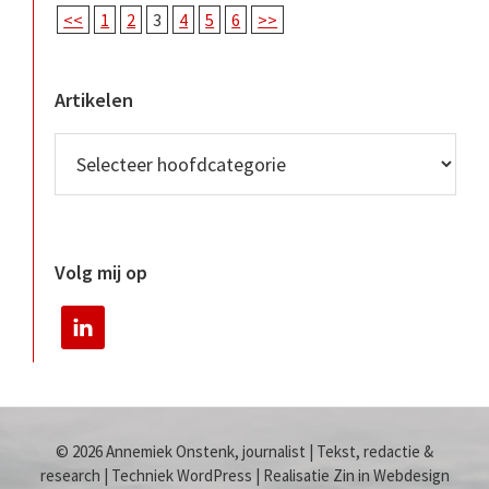
<<
1
2
3
4
5
6
>>
Artikelen
Volg mij op
© 2026 Annemiek Onstenk, journalist | Tekst, redactie &
research | Techniek WordPress | Realisatie Zin in Webdesign