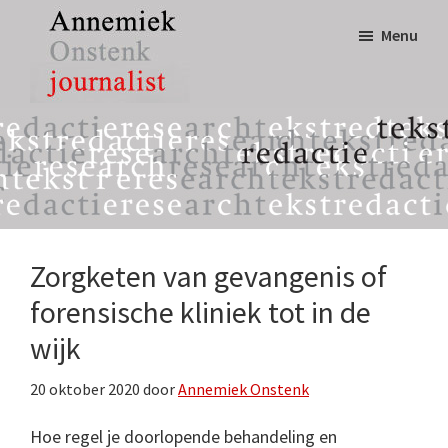
Door
Spring
Menu
naar
naar
de
de
hoofd
eerste
Annemiek
tekst,
inhoud
sidebar
Onstenk
redactie
Journalist
&
research
Zorgketen van gevangenis of
forensische kliniek tot in de
wijk
20 oktober 2020
door
Annemiek Onstenk
Hoe regel je doorlopende behandeling en