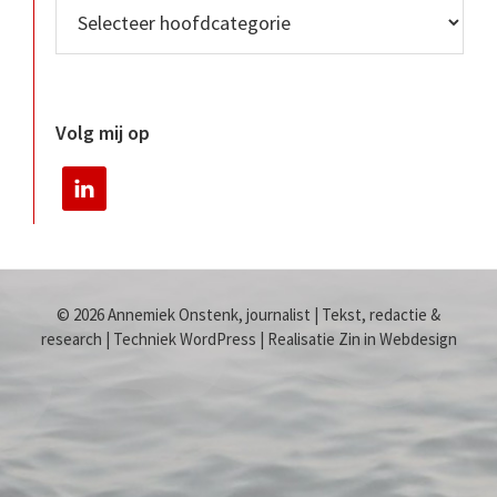
Volg mij op
© 2026 Annemiek Onstenk, journalist | Tekst, redactie &
research | Techniek WordPress | Realisatie Zin in Webdesign