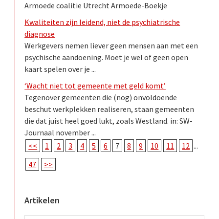
Armoede coalitie Utrecht Armoede-Boekje
Kwaliteiten zijn leidend, niet de psychiatrische
diagnose
Werkgevers nemen liever geen mensen aan met een
psychische aandoening. Moet je wel of geen open
kaart spelen over je ...
‘Wacht niet tot gemeente met geld komt’
Tegenover gemeenten die (nog) onvoldoende
beschut werkplekken realiseren, staan gemeenten
die dat juist heel goed lukt, zoals Westland. in: SW-
Journaal november ...
<<
1
2
3
4
5
6
7
8
9
10
11
12
...
47
>>
Artikelen