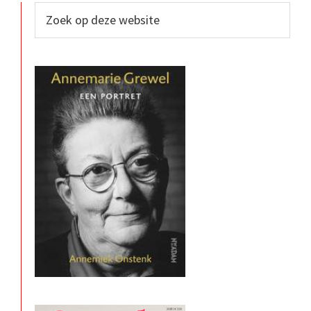
Primaire
Zoek
op
Sidebar
deze
website