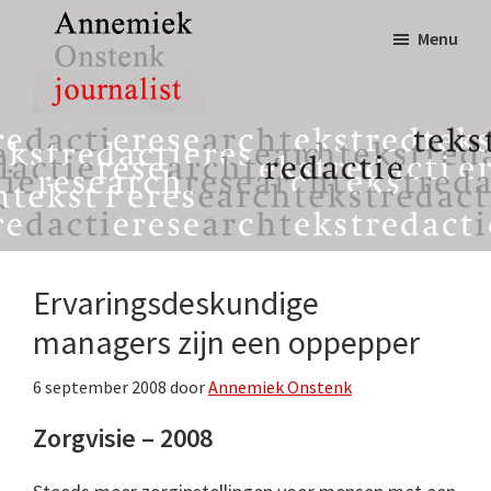
Door
Spring
Menu
naar
naar
de
de
hoofd
eerste
Annemiek
tekst,
inhoud
sidebar
Onstenk
redactie
Journalist
&
research
Ervaringsdeskundige
managers zijn een oppepper
6 september 2008
door
Annemiek Onstenk
Zorgvisie – 2008