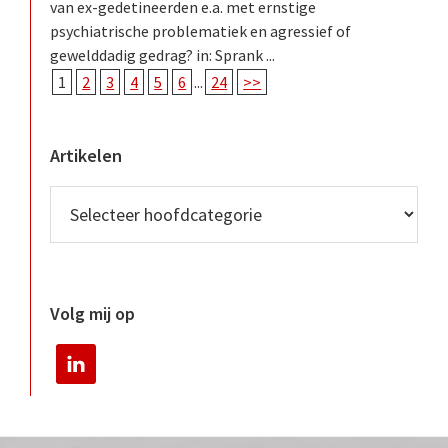
van ex-gedetineerden e.a. met ernstige
psychiatrische problematiek en agressief of
gewelddadig gedrag? in: Sprank ...
1
2
3
4
5
6
...
24
>>
Artikelen
Volg mij op