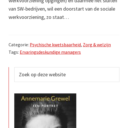
werkvoorziening opgingen) en daarmee het sluiten
van SW-bedrijven, wil een doorstart van de sociale
werkvoorziening, zo staat…
Categorie:
Psychische kwetsbaarheid
,
Zorg & welzijn
Tags:
Ervaringsdeskundige managers
Primaire
Zoek
op
Sidebar
deze
website