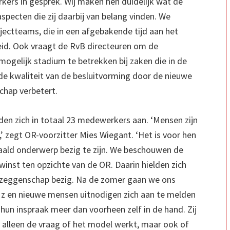
kers in gesprek. Wij maken hen duidelijk wat de
specten die zij daarbij van belang vinden. We
ectteams, die in een afgebakende tijd aan het
id. Ook vraagt de RvB directeuren om de
mogelijk stadium te betrekken bij zaken die in de
 de kwaliteit van de besluitvorming door de nieuwe
hap verbetert.
en zich in totaal 23 medewerkers aan. ‘Mensen zijn
 zegt OR-voorzitter Mies Wiegant. ‘Het is voor hen
aald onderwerp bezig te zijn. We beschouwen de
winst ten opzichte van de OR. Daarin hielden zich
zeggenschap bezig. Na de zomer gaan we ons
Mz en nieuwe mensen uitnodigen zich aan te melden
un inspraak meer dan voorheen zelf in de hand. Zij
t alleen de vraag of het model werkt, maar ook of