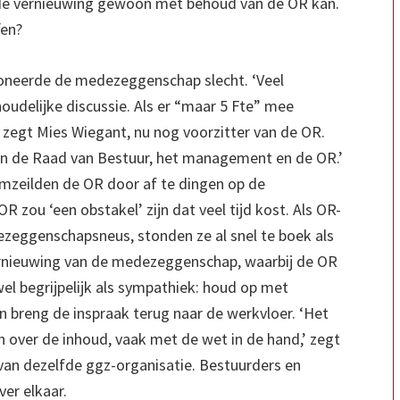
de vernieuwing gewoon met behoud van de OR kan.
fen?
oneerde de medezeggenschap slecht. ‘Veel
oudelijke discussie. Als er “maar 5 Fte” mee
’ zegt Mies Wiegant, nu nog voorzitter van de OR.
en de Raad van Bestuur, het management en de OR.’
mzeilden de OR door af te dingen op de
R zou ‘een obstakel’ zijn dat veel tijd kost. Als OR-
zeggenschapsneus, stonden ze al snel te boek als
vernieuwing van de medezeggenschap, waarbij de OR
l begrijpelijk als sympathiek: houd op met
n breng de inspraak terug naar de werkvloer. ‘Het
 over de inhoud, vaak met de wet in de hand,’ zegt
van dezelfde ggz-organisatie. Bestuurders en
er elkaar.