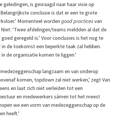
e geledingen, is gevraagd naar haar visie op
langrijkste conclusie is dat er een te grote
erkvloer.’ Momenteel worden
good practices
van
er Niet: ‘Twee afdelingen/teams meldden al dat de
oed geregeld is.’ Voor conclusies is het nog te
R in de toekomst een beperkte taak zal hebben.
n de organisatie komen te liggen.’
en medezeggenschap langzaam en van onderop
ovenaf komen, topdown zal niet werken,’ zegt Van
ens en laat zich niet verleiden tot een
at bestuur en medewerkers sámen tot het meest
 hopen we een vorm van medezeggenschap op de
en heeft.’