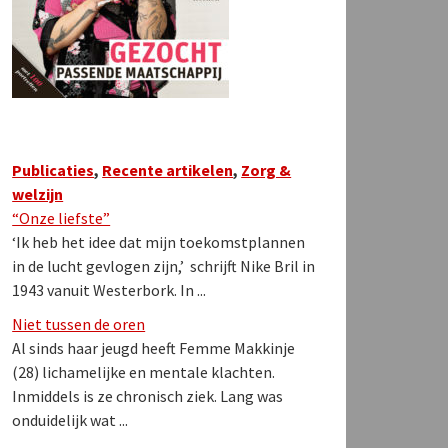
Publicaties
,
Recente artikelen
,
Zorg &
welzijn
“Onze liefste”
‘Ik heb het idee dat mijn toekomstplannen
in de lucht gevlogen zijn,’ schrijft Nike Bril in
1943 vanuit Westerbork. In ...
Niet tussen de oren
Al sinds haar jeugd heeft Femme Makkinje
(28) lichamelijke en mentale klachten.
Inmiddels is ze chronisch ziek. Lang was
onduidelijk wat ...