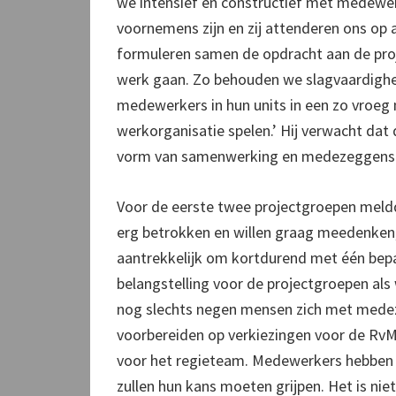
we intensief en constructief met medewer
voornemens zijn en zij attenderen ons op a
formuleren samen de opdracht aan de proj
werk gaan. Zo behouden we slagvaardighe
medewerkers in hun units in een zo vroeg 
werkorganisatie spelen.’ Hij verwacht dat
vorm van samenwerking en medezeggensc
Voor de eerste twee projectgroepen meldd
erg betrokken en willen graag meedenken,’
aantrekkelijk om kortdurend met één bep
belangstelling voor de projectgroepen als 
nog slechts negen mensen zich met mede
voorbereiden op verkiezingen voor de Rv
voor het regieteam. Medewerkers hebben h
zullen hun kans moeten grijpen. Het is nie