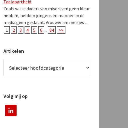
Taalapartheid
Zoals witte daders van misdrijven geen kleur
hebben, hebben jongens en mannen in de
media geen geslacht. Vrouwen en meisjes ...
1
2
3
4
5
6
...
84
>>
Artikelen
Volg mij op