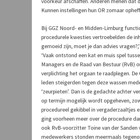
voorkeur afschaffen. Anderen menen dat 
Kunnen instellingen hun OR zomaar ophef
Bij GGZ Noord- en Midden-Limburg functi
procedurele kwesties vertroebelden de inh
gemoeid zijn, moet je dan advies vragen?,
‘Vaak ontstond een kat en muis spel tuss
Managers en de Raad van Bestuur (RvB) o
verplichting het orgaan te raadplegen. De O
leden steigerden tegen deze wassen mede
‘zeurpieten’. Dan is de gedachte achter 
op termijn mogelijk wordt opgeheven, zowe
procedureel gekibbel in vergaderzaaltjes e
ging voorheen meer over de procedure dan
ook RvB-voorzitter Toine van der Sanden 
medewerkers stonden meermaals tegenov