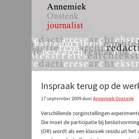
Spring
Door
Spring
naar
naar
naar
de
de
de
hoofdnavigatie
hoofd
eerste
Annemiek
tekst,
inhoud
sidebar
Onstenk
redactie
Journalist
&
research
Inspraak terug op de wer
17 september 2009
door
Annemiek Onstenk
Verschillende zorginstellingen experime
Die moet de participatie bij besluitvorming
(OR) wordt als een klassiek residu uit het