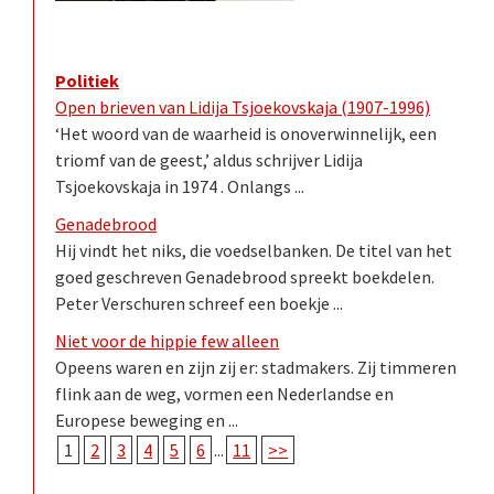
Politiek
Open brieven van Lidija Tsjoekovskaja (1907-1996)
‘Het woord van de waarheid is onoverwinnelijk, een
triomf van de geest,’ aldus schrijver Lidija
Tsjoekovskaja in 1974 . Onlangs ...
Genadebrood
Hij vindt het niks, die voedselbanken. De titel van het
goed geschreven Genadebrood spreekt boekdelen.
Peter Verschuren schreef een boekje ...
Niet voor de hippie few alleen
Opeens waren en zijn zij er: stadmakers. Zij timmeren
flink aan de weg, vormen een Nederlandse en
Europese beweging en ...
1
2
3
4
5
6
...
11
>>