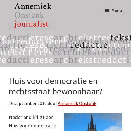
Door
Spring
Menu
naar
naar
de
de
hoofd
eerste
Annemiek
tekst,
inhoud
sidebar
Onstenk
redactie
Journalist
&
research
Huis voor democratie en
rechtsstaat bewoonbaar?
16 september 2010
door
Annemiek Onstenk
Nederland krijgt een
Huis voor democratie