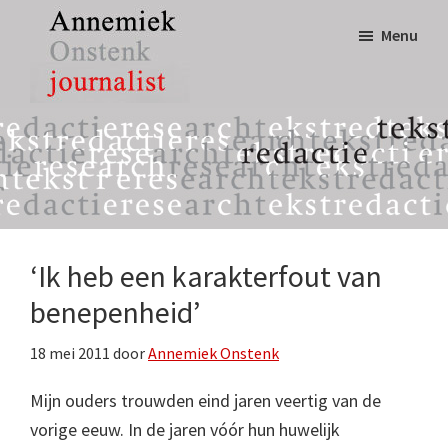
Door
Spring
Menu
naar
naar
de
de
hoofd
eerste
Annemiek
tekst,
inhoud
sidebar
Onstenk
redactie
Journalist
&
research
‘Ik heb een karakterfout van
benepenheid’
18 mei 2011
door
Annemiek Onstenk
Mijn ouders trouwden eind jaren veertig van de
vorige eeuw. In de jaren vóór hun huwelijk