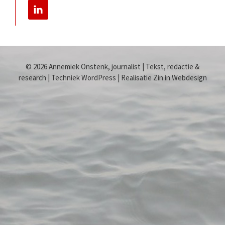
© 2026 Annemiek Onstenk, journalist | Tekst, redactie &
research | Techniek WordPress | Realisatie Zin in Webdesign