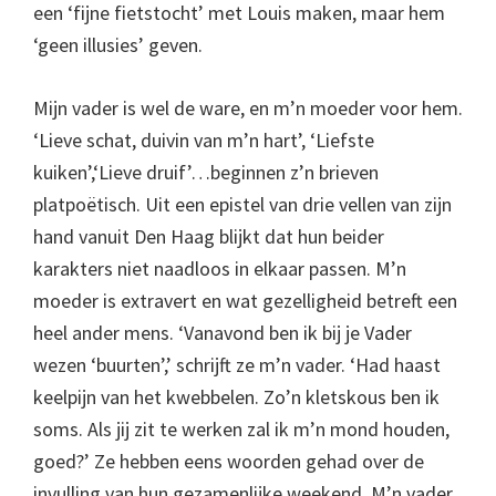
een ‘fijne fietstocht’ met Louis maken, maar hem
‘geen illusies’ geven.
Mijn vader is wel de ware, en m’n moeder voor hem.
‘Lieve schat, duivin van m’n hart’, ‘Liefste
kuiken’,‘Lieve druif’…beginnen z’n brieven
platpoëtisch. Uit een epistel van drie vellen van zijn
hand vanuit Den Haag blijkt dat hun beider
karakters niet naadloos in elkaar passen. M’n
moeder is extravert en wat gezelligheid betreft een
heel ander mens. ‘Vanavond ben ik bij je Vader
wezen ‘buurten’,’ schrijft ze m’n vader. ‘Had haast
keelpijn van het kwebbelen. Zo’n kletskous ben ik
soms. Als jij zit te werken zal ik m’n mond houden,
goed?’ Ze hebben eens woorden gehad over de
invulling van hun gezamenlijke weekend. M’n vader