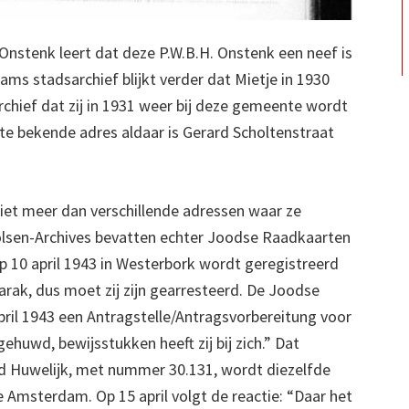
stenk leert dat deze P.W.B.H. Onstenk een neef is
ams stadsarchief blijkt verder dat Mietje in 1930
rchief dat zij in 1931 weer bij deze gemeente wordt
te bekende adres aldaar is Gerard Scholtenstraat
niet meer dan verschillende adressen waar ze
olsen-Archives bevatten echter Joodse Raadkaarten
 op 10 april 1943 in Westerbork wordt geregistreerd
barak, dus moet zij zijn gearresteerd. De Joodse
ril 1943 een Antragstelle/Antragsvorbereitung voor
ehuwd, bewijsstukken heeft zij bij zich.” Dat
d Huwelijk, met nummer 30.131, wordt diezelfde
e Amsterdam. Op 15 april volgt de reactie: “Daar het