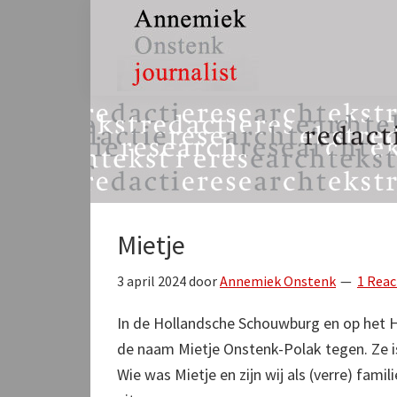
Spring
Door
Spring
naar
naar
naar
de
de
de
hoofdnavigatie
hoofd
eerste
Annemiek
tekst,
inhoud
sidebar
Onstenk
redactie
Journalist
&
research
Mietje
3 april 2024
door
Annemiek Onstenk
1 Reac
In de Hollandsche Schouwburg en op he
de naam Mietje Onstenk-Polak tegen. Ze i
Wie was Mietje en zijn wij als (verre) fam