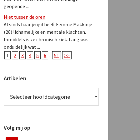
geopende ...
Niet tussen de oren
Al sinds haar jeugd heeft Femme Makkinje
(28) lichamelijke en mentale klachten.
Inmiddels is ze chronisch ziek. Lang was
onduidelijk wat ...
1
2
3
4
5
6
...
51
>>
Artikelen
Volg mij op