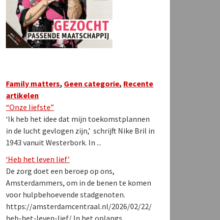
Family matters
,
Geen categorie
,
Recente
artikelen
“Onze liefste”
‘Ik heb het idee dat mijn toekomstplannen
in de lucht gevlogen zijn,’ schrijft Nike Bril in
1943 vanuit Westerbork. In ...
‘Heb het leven lief’
De zorg doet een beroep op ons,
Amsterdammers, om in de benen te komen
voor hulpbehoevende stadgenoten.
https://amsterdamcentraal.nl/2026/02/22/
heb-het-leven-lief/ In het onlangs