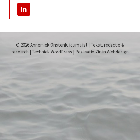
© 2026 Annemiek Onstenk, journalist | Tekst, redactie &
research | Techniek WordPress | Realisatie Zin in Webdesign