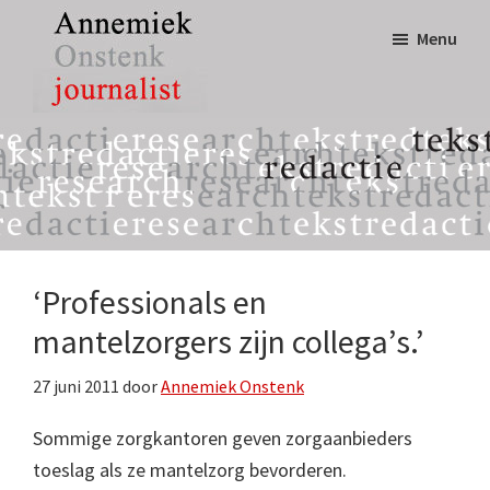
Door
Spring
Menu
naar
naar
de
de
hoofd
eerste
Annemiek
tekst,
inhoud
sidebar
Onstenk
redactie
Journalist
&
research
‘Professionals en
mantelzorgers zijn collega’s.’
27 juni 2011
door
Annemiek Onstenk
Sommige zorgkantoren geven zorgaanbieders
toeslag als ze mantelzorg bevorderen.