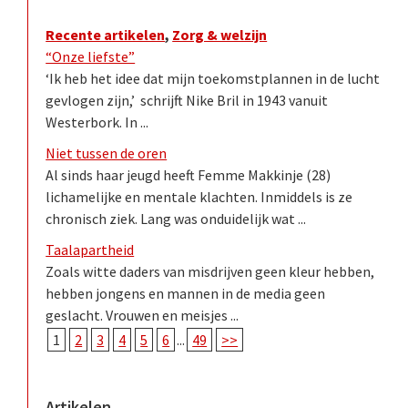
Recente artikelen
,
Zorg & welzijn
“Onze liefste”
‘Ik heb het idee dat mijn toekomstplannen in de lucht
gevlogen zijn,’ schrijft Nike Bril in 1943 vanuit
Westerbork. In ...
Niet tussen de oren
Al sinds haar jeugd heeft Femme Makkinje (28)
lichamelijke en mentale klachten. Inmiddels is ze
chronisch ziek. Lang was onduidelijk wat ...
Taalapartheid
Zoals witte daders van misdrijven geen kleur hebben,
hebben jongens en mannen in de media geen
geslacht. Vrouwen en meisjes ...
1
2
3
4
5
6
...
49
>>
Artikelen