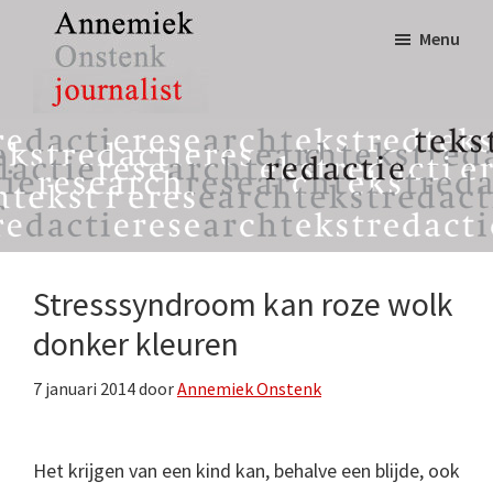
Door
Spring
Menu
naar
naar
de
de
hoofd
eerste
Annemiek
tekst,
inhoud
sidebar
Onstenk
redactie
Journalist
&
research
Stresssyndroom kan roze wolk
donker kleuren
7 januari 2014
door
Annemiek Onstenk
Het krijgen van een kind kan, behalve een blijde, ook