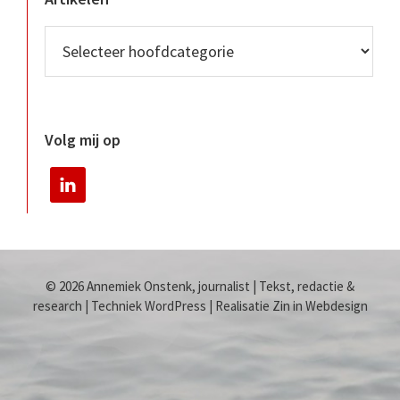
Volg mij op
© 2026 Annemiek Onstenk, journalist | Tekst, redactie &
research | Techniek WordPress | Realisatie Zin in Webdesign