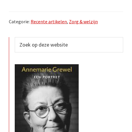
Categorie:
Recente artikelen
,
Zorg & welzijn
Primaire
Zoek
op
Sidebar
deze
website