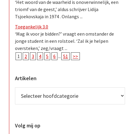
‘Het woord van de waarheid is onoverwinnelijk, een
triomf van de geest,’ aldus schrijver Lidija
Tsjoekovskaja in 1974 . Onlangs ...
Toegankelijk 3.0
‘Mag ik voor je bidden?’ vraagt een omstander de
jonge student in een rolstoel. ‘Zal ik je helpen
oversteken,’ zeg/vraagt ...
1
2
3
4
5
6
...
51
>>
Artikelen
Volg mij op