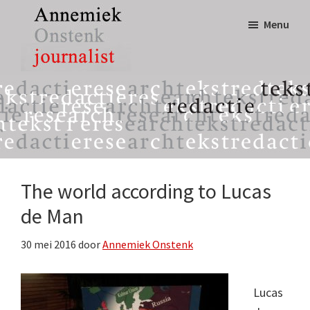
Door
Spring
Menu
naar
naar
de
de
hoofd
eerste
Annemiek
tekst,
inhoud
sidebar
Onstenk
redactie
Journalist
&
research
The world according to Lucas
de Man
30 mei 2016
door
Annemiek Onstenk
Lucas