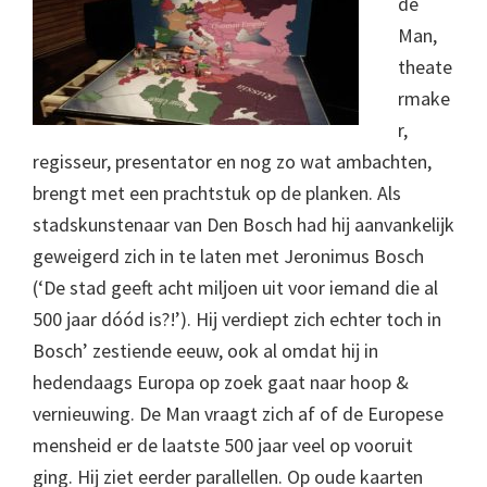
de
Man,
theate
rmake
r,
regisseur, presentator en nog zo wat ambachten,
brengt met een prachtstuk op de planken. Als
stadskunstenaar van Den Bosch had hij aanvankelijk
geweigerd zich in te laten met Jeronimus Bosch
(‘De stad geeft acht miljoen uit voor iemand die al
500 jaar dóód is?!’). Hij verdiept zich echter toch in
Bosch’ zestiende eeuw, ook al omdat hij in
hedendaags Europa op zoek gaat naar hoop &
vernieuwing. De Man vraagt zich af of de Europese
mensheid er de laatste 500 jaar veel op vooruit
ging. Hij ziet eerder parallellen. Op oude kaarten