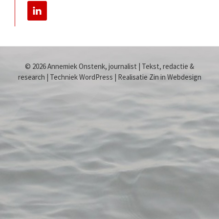
© 2026 Annemiek Onstenk, journalist | Tekst, redactie &
research | Techniek WordPress | Realisatie Zin in Webdesign