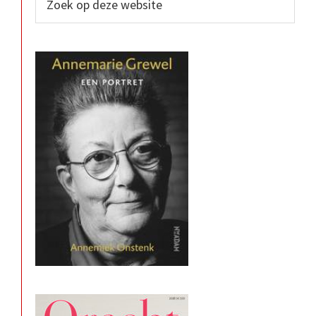
op
Sidebar
deze
website