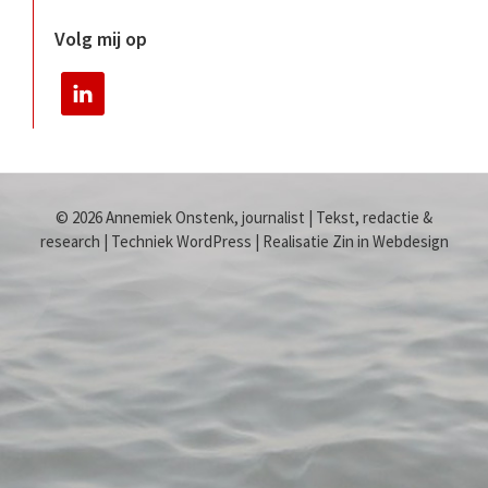
Volg mij op
© 2026 Annemiek Onstenk, journalist | Tekst, redactie &
research | Techniek WordPress | Realisatie Zin in Webdesign