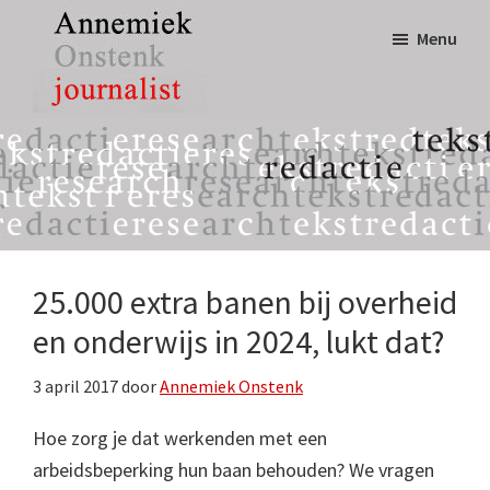
Door
Spring
Menu
naar
naar
de
de
hoofd
eerste
Annemiek
tekst,
inhoud
sidebar
Onstenk
redactie
Journalist
&
research
25.000 extra banen bij overheid
en onderwijs in 2024, lukt dat?
3 april 2017
door
Annemiek Onstenk
Hoe zorg je dat werkenden met een
arbeidsbeperking hun baan behouden? We vragen