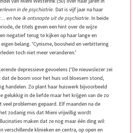
el van Mieni Westerink (50) over haar jaren in
erleven in de psychiatrie
. Dat is vijf jaar na haar
 en hoe ik ontsnapte uit de psychiatrie
. In beide
riode, de titels geven een hint over de wijze
en negatief terug te kijken op haar lange en
 eigen belang. ‘Cynisme, boosheid en verbittering
verleden toch niet meer veranderen.’
gkerende depressieve gevoelens (‘De nieuwslezer zei
st dat de boom voor het huis vol bloesem stond,
g handelen. Zo plant haar huiswerk bijvoorbeeld
e gelukkig in de liefde maar het krijgen van de zo
 veel problemen gepaard. Elf maanden na de
t zodanig mis dat Mieni vrijwillig wordt
lucinaties maken dat ze nog maar één ding wil:
r in verschillende klinieken en centra, op open en