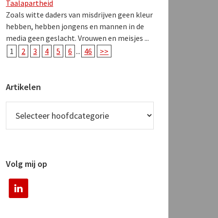
Taalapartheid
Zoals witte daders van misdrijven geen kleur
hebben, hebben jongens en mannen in de
media geen geslacht. Vrouwen en meisjes ...
1
2
3
4
5
6
...
46
>>
Artikelen
Volg mij op