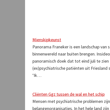
Mienskipkeunst
Panorama Franeker is een landschap van 
binnenwereld naar buiten brengen. Insideou
panoramisch doek dat tot eind juli te zien
(ex)psychiatrische patiënten uit Frieslan
‘Ik…
Cliënten Ggz tussen de wal en het schip
Mensen met psychiatrische problemen zijn
belangenorganisaties. In het hele land zijn