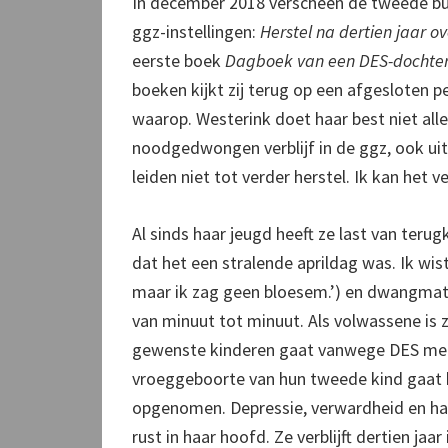
In december 2018 verscheen de tweede bund
ggz-instellingen:
Herstel na dertien jaar ov
eerste boek
Dagboek van een DES-dochter…
boeken kijkt zij terug op een afgesloten pe
waarop. Westerink doet haar best niet alle
noodgedwongen verblijf in de ggz, ook uit
leiden niet tot verder herstel. Ik kan het 
Al sinds haar jeugd heeft ze last van teru
dat het een stralende aprildag was. Ik wi
maar ik zag geen bloesem.’) en dwangmati
van minuut tot minuut. Als volwassene is z
gewenste kinderen gaat vanwege DES met
vroeggeboorte van hun tweede kind gaat he
opgenomen. Depressie, verwardheid en hal
rust in haar hoofd. Ze verblijft dertien jaa