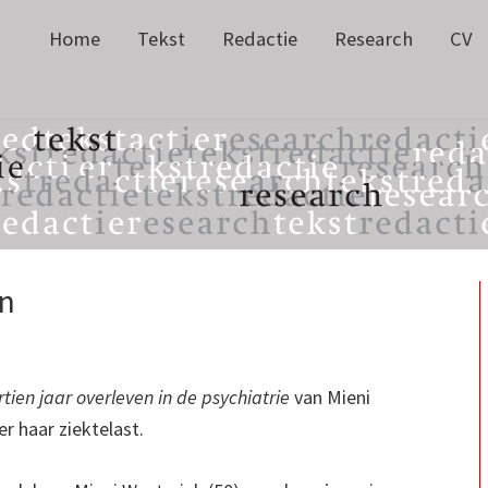
Home
Tekst
Redactie
Research
CV
n
rtien jaar overleven in de psychiatrie
van Mieni
r haar ziektelast.