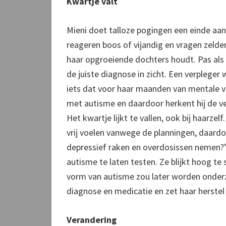
Kwartje valt
Mieni doet talloze pogingen een einde aa
reageren boos of vijandig en vragen zelden
haar opgroeiende dochters houdt. Pas als 
de juiste diagnose in zicht. Een verpleger
iets dat voor haar maanden van mentale vo
met autisme en daardoor herkent hij de ve
Het kwartje lijkt te vallen, ook bij haarz
vrij voelen vanwege de planningen, daard
depressief raken en overdosissen nemen?’ V
autisme te laten testen. Ze blijkt hoog t
vorm van autisme zou later worden onderz
diagnose en medicatie en zet haar herstel 
Verandering