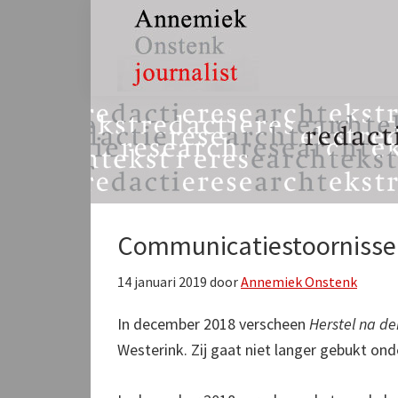
Spring
Door
Spring
naar
naar
naar
de
de
de
hoofdnavigatie
hoofd
eerste
Annemiek
tekst,
inhoud
sidebar
Onstenk
redactie
Journalist
&
research
Communicatiestoornisse
14 januari 2019
door
Annemiek Onstenk
In december 2018 verscheen
Herstel na de
Westerink. Zij gaat niet langer gebukt onde