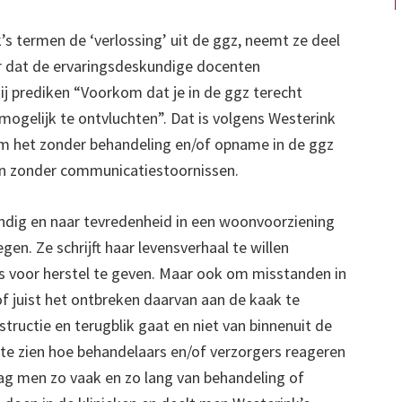
nk’s termen de ‘verlossing’ uit de ggz, neemt ze deel
r dat de ervaringsdeskundige docenten
ij prediken “Voorkom dat je in de ggz terecht
 mogelijk te ontvluchten”. Dat is volgens Westerink
k om het zonder behandeling en/of opname in de ggz
en zonder communicatiestoornissen.
andig en naar tevredenheid in een woonvoorziening
n. Ze schrijft haar levensverhaal te willen
es voor herstel te geven. Maar ook om misstanden in
of juist het ontbreken daarvan aan de kaak te
tructie en terugblik gaat en niet van binnenuit de
te zien hoe behandelaars en/of verzorgers reageren
g men zo vaak en zo lang van behandeling of