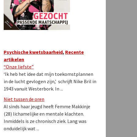
Psychische kwetsbaarheid
,
Recente
artikelen
“Onze liefste”
‘Ik heb het idee dat mijn toekomstplannen
in de lucht gevlogen zijn,’ schrijft Nike Bril in
1943 vanuit Westerbork. In ...
Niet tussen de oren
Al sinds haar jeugd heeft Femme Makkinje
(28) lichamelijke en mentale klachten.
Inmiddels is ze chronisch ziek. Lang was
onduidelijk wat ...