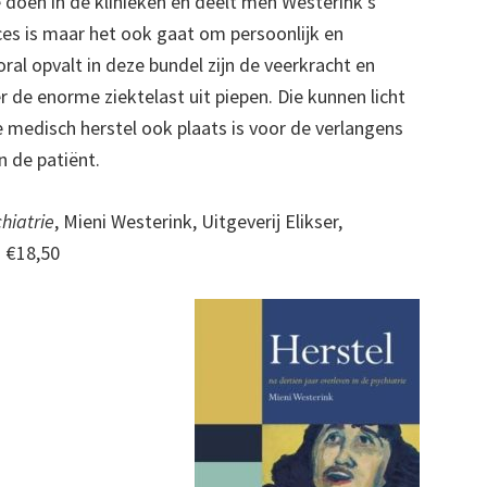
doen in de klinieken en deelt men Westerink’s
roces is maar het ook gaat om persoonlijk en
al opvalt in deze bundel zijn de veerkracht en
r de enorme ziektelast uit piepen. Die kunnen licht
 medisch herstel ook plaats is voor de verlangens
 de patiënt.
hiatrie
, Mieni Westerink, Uitgeverij Elikser,
 €18,50