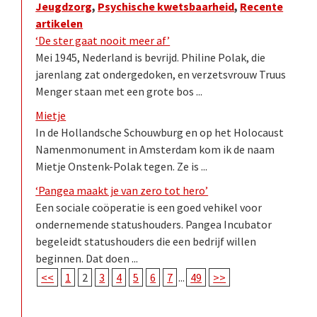
Jeugdzorg
,
Psychische kwetsbaarheid
,
Recente
artikelen
‘De ster gaat nooit meer af’
Mei 1945, Nederland is bevrijd. Philine Polak, die
jarenlang zat ondergedoken, en verzetsvrouw Truus
Menger staan met een grote bos ...
Mietje
In de Hollandsche Schouwburg en op het Holocaust
Namenmonument in Amsterdam kom ik de naam
Mietje Onstenk-Polak tegen. Ze is ...
‘Pangea maakt je van zero tot hero’
Een sociale coöperatie is een goed vehikel voor
ondernemende statushouders. Pangea Incubator
begeleidt statushouders die een bedrijf willen
beginnen. Dat doen ...
<<
1
2
3
4
5
6
7
...
49
>>