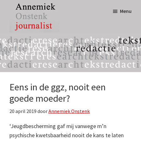
Door
Spring
Menu
naar
naar
de
de
hoofd
eerste
Annemiek
tekst,
inhoud
sidebar
Onstenk
redactie
Journalist
&
research
Eens in de ggz, nooit een
goede moeder?
20 april 2019
door
Annemiek Onstenk
‘Jeugdbescherming gaf mij vanwege m’n
psychische kwetsbaarheid nooit de kans te laten