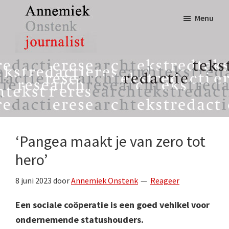
Door
Spring
Menu
naar
naar
de
de
hoofd
eerste
Annemiek
tekst,
inhoud
sidebar
Onstenk
redactie
Journalist
&
research
‘Pangea maakt je van zero tot
hero’
8 juni 2023
door
Annemiek Onstenk
Reageer
Een sociale coöperatie is een goed vehikel voor
ondernemende statushouders.