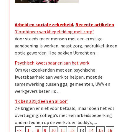
Arbeid en sociale zekerheid
,
Recente artikelen
‘Combineer werkbegeleiding met zorg’
Voor steeds meer mensen met een ernstige
aandoening is werken, naast zorg, nadrukkelijk een
optie geworden. Hoe pakken Utrecht en ...
Psychisch kwetsbaar en aan het werk
Om werkzoekenden met een psychische
kwetsbaarheid aan werk te helpen, moet de
samenwerking tussen ggz, gemeenten, UWV en
werkgevers beter. in: ...
‘Ik ben altijd een en al oor’
Ze krijgen er niet voor betaald, maar doen het vol
overtuiging: collega’s met een arbeidsbeperking
ondersteunen op de werkvloer: buddy’s, ...
<<
1
...
8
9
10
11
12
13
14
15
16