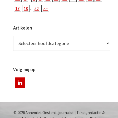
17
18
...
52
>>
Artikelen
Volg mij op
© 2026 Annemiek Onstenk, journalist | Tekst, redactie &