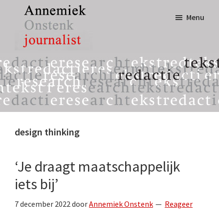
Door
Spring
Menu
naar
naar
de
de
hoofd
eerste
Annemiek
tekst,
inhoud
sidebar
Onstenk
redactie
Journalist
&
research
design thinking
‘Je draagt maatschappelijk
iets bij’
7 december 2022
door
Annemiek Onstenk
Reageer