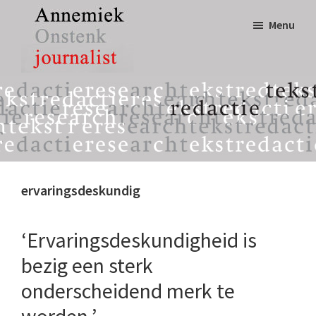
Door
Spring
Menu
naar
naar
de
de
hoofd
eerste
Annemiek
tekst,
inhoud
sidebar
Onstenk
redactie
Journalist
&
research
ervaringsdeskundig
‘Ervaringsdeskundigheid is
bezig een sterk
onderscheidend merk te