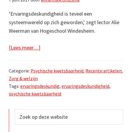
‘Ervaringsdeskundigheid is teveel een
systeemwereld op zich geworden,’ zegt lector Alie
Weerman van Hogeschool Windesheim.
over‘Ervaringsdeskundigen
[Lees meer…]
moeten
geen
Categorie:
Psychische kwetsbaarheid
,
Recente artikelen
,
nieuw
Zorg & welzijn
machtsbolwerk
Tags:
ervaringsdeskundig
,
ervaringsdeskundigheid
,
vormen.’
psychische kwetsbaarheid
Primaire
Zoek
op
Sidebar
deze