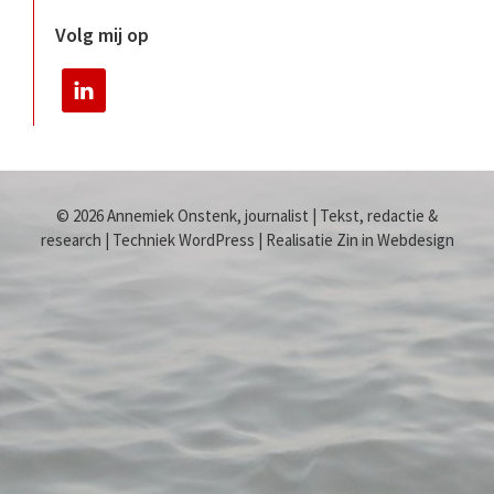
Volg mij op
© 2026 Annemiek Onstenk, journalist | Tekst, redactie &
research | Techniek WordPress | Realisatie Zin in Webdesign