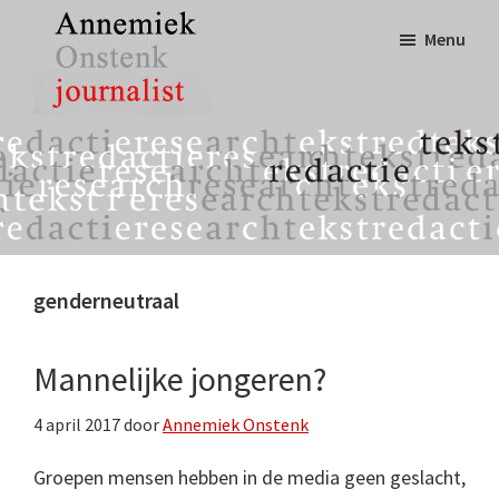
Door
Spring
Menu
naar
naar
de
de
hoofd
eerste
Annemiek
tekst,
inhoud
sidebar
Onstenk
redactie
Journalist
&
research
genderneutraal
Mannelijke jongeren?
4 april 2017
door
Annemiek Onstenk
Groepen mensen hebben in de media geen geslacht,