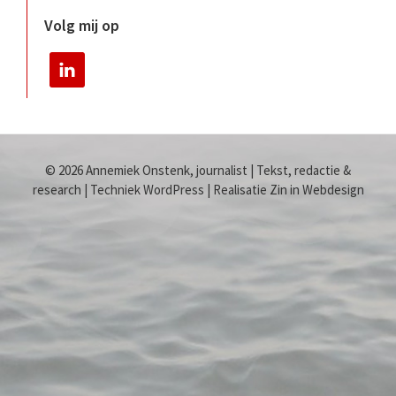
Volg mij op
© 2026 Annemiek Onstenk, journalist | Tekst, redactie &
research | Techniek WordPress | Realisatie Zin in Webdesign