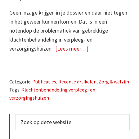
Geen inzage krijgen in je dossier en daar niet tegen
in het geweer kunnen komen. Dat is in een
notendop de problematiek van gebrekkige
klachtenbehandeling in verpleeg- en
overKlachtafhandelin
verzorgingshuizen.
[Lees meer…]
in
verpleeg-
en
Categorie:
Publicaties
,
Recente artikelen
,
Zorg & welzijn
verzorgingshuizen
Tags:
Klachtenbehandeling verpleeg- en
verzorgingshuizen
Primaire
Zoek
op
Sidebar
deze