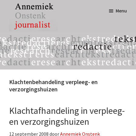
Door
Spring
Menu
naar
naar
de
de
hoofd
eerste
Annemiek
tekst,
inhoud
sidebar
Onstenk
redactie
Journalist
&
research
Klachtenbehandeling verpleeg- en
verzorgingshuizen
Klachtafhandeling in verpleeg-
en verzorgingshuizen
12 september 2008
door
Annemiek Onstenk