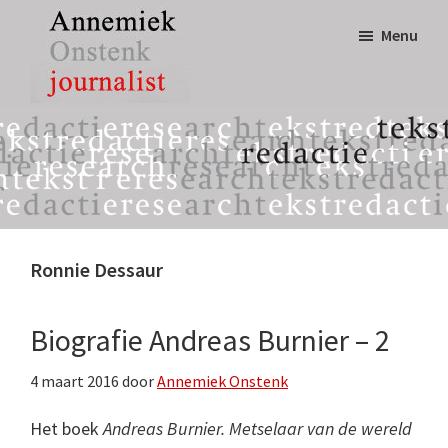
Door
Spring
Menu
naar
naar
de
de
hoofd
eerste
Annemiek
tekst,
inhoud
sidebar
Onstenk
redactie
Journalist
&
research
Ronnie Dessaur
Biografie Andreas Burnier – 2
4 maart 2016
door
Annemiek Onstenk
Het boek
Andreas Burnier. Metselaar van de wereld