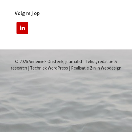
Volg mij op
© 2026 Annemiek Onstenk, journalist | Tekst, redactie &
research | Techniek WordPress | Realisatie Zin in Webdesign