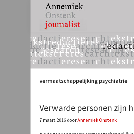
Spring
Door
Spring
naar
naar
naar
de
de
de
hoofdnavigatie
hoofd
eerste
Annemiek
tekst,
inhoud
sidebar
Onstenk
redactie
Journalist
&
research
vermaatschappelijking psychiatrie
Verwarde personen zijn h
7 maart 2016
door
Annemiek Onstenk