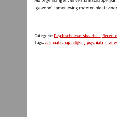
Als tegenhanger van vermaatschappelijking
‘gewone’ samenleving moeten plaatsvind
Categorie:
Psychische kwetsbaarheid
,
Recente
Tags:
vermaatschappelijking psychiatrie
,
verw