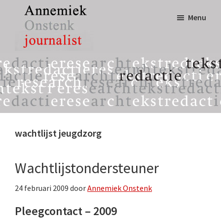
Door
Spring
Menu
naar
naar
de
de
hoofd
eerste
Annemiek
tekst,
inhoud
sidebar
Onstenk
redactie
Journalist
&
research
wachtlijst jeugdzorg
Wachtlijstondersteuner
24 februari 2009
door
Annemiek Onstenk
Pleegcontact – 2009