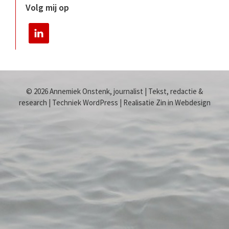
Volg mij op
© 2026 Annemiek Onstenk, journalist | Tekst, redactie &
research | Techniek WordPress | Realisatie Zin in Webdesign