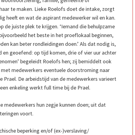
woonvoorziening, familie, gemeente of
t haar te maken. Lieke Roelofs doet de intake, zorgt
ig heeft en wat de aspirant medewerker wil en kan.
 op de juiste plek te krijgen. ‘Iemand die behulpzame
bijvoorbeeld het beste in het proeflokaal beginnen,
en kan beter rondleidingen doen.’ Als dat nodig is,
en geoefend: op tijd komen, drie of vier uur achter
enomen’ begeleidt Roelofs hen; zij bemiddelt ook
kt met medewerkers eventuele doorstroming naar
e Prael. De arbeidstijd van de medewerkers varieert
n enkeling werkt full time bij de Prael.
alle medewerkers hun zegje kunnen doen; uit dat
teringen voort.
ische beperking en/of (ex-)verslaving/