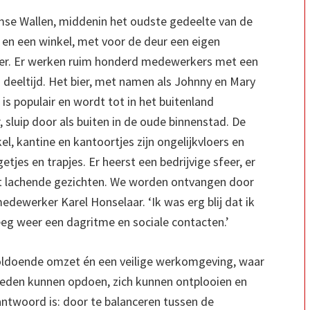
mse Wallen, middenin het oudste gedeelte van de
 en een winkel, met voor de deur een eigen
ater. Er werken ruim honderd medewerkers met een
 deeltijd. Het bier, met namen als Johnny en Mary
 is populair en wordt tot in het buitenland
, sluip door als buiten in de oude binnenstad. De
el, kantine en kantoortjes zijn ongelijkvloers en
jes en trapjes. Er heerst een bedrijvige sfeer, er
t lachende gezichten. We worden ontvangen door
dewerker Karel Honselaar. ‘Ik was erg blij dat ik
kreeg weer een dagritme en sociale contacten.’
 voldoende omzet én een veilige werkomgeving, waar
gheden kunnen opdoen, zich kunnen ontplooien en
 antwoord is: door te balanceren tussen de