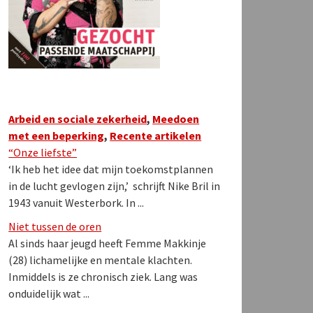
Arbeid en sociale zekerheid
,
Meedoen
met een beperking
,
Recente artikelen
“Onze liefste”
‘Ik heb het idee dat mijn toekomstplannen
in de lucht gevlogen zijn,’ schrijft Nike Bril in
1943 vanuit Westerbork. In ...
Niet tussen de oren
Al sinds haar jeugd heeft Femme Makkinje
(28) lichamelijke en mentale klachten.
Inmiddels is ze chronisch ziek. Lang was
onduidelijk wat ...