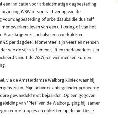
al een indicatie voor arbeidsmatige dagbesteding
voorziening WSW of voor activering van de
 voor dagbesteding of arbeidssubsidie dus zelf
e medewerkers leven van een uitkering of van het
e Prael krijgen zij, behalve een werkplek en
van €5 per dagdeel. Momenteel zijn veertien mensen
nder wie de vijf stafleden; vijftien medewerkers zijn
tacheerd vanuit de WSW) en vier mensen komen
ng.
el, via de Amsterdamse Walborg kliniek waar hij
gens zin in. Mijn activiteitenbegeleider probeerde
andere gewandeld met bejaarden. Op een gegeven
leiding van ‘Piet’ van de Walborg, ging hij, samen
egon er met dopjes en etiketten op de bierflesje