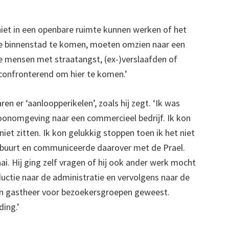
iet in een openbare ruimte kunnen werken of het
 de binnenstad te komen, moeten omzien naar een
e mensen met straatangst, (ex-)verslaafden of
e confronterend om hier te komen.’
en er ‘aanloopperikelen’, zoals hij zegt. ‘Ik was
oonomgeving naar een commercieel bedrijf. Ik kon
iet zitten. Ik kon gelukkig stoppen toen ik het niet
 de buurt en communiceerde daarover met de Prael.
i. Hij ging zelf vragen of hij ook ander werk mocht
oductie naar de administratie en vervolgens naar de
ben gastheer voor bezoekersgroepen geweest.
ding.’