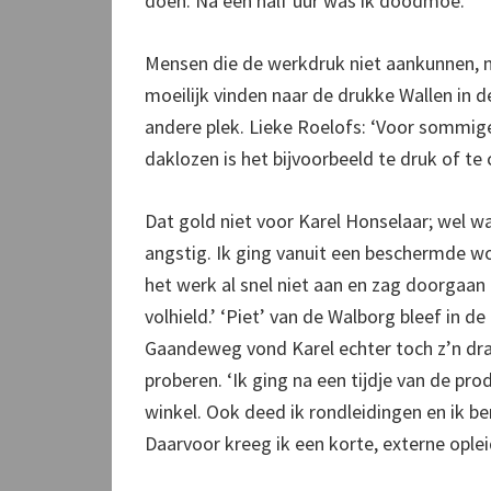
doen. Na een half uur was ik doodmoe.’
Mensen die de werkdruk niet aankunnen, n
moeilijk vinden naar de drukke Wallen in
andere plek. Lieke Roelofs: ‘Voor sommig
daklozen is het bijvoorbeeld te druk of t
Dat gold niet voor Karel Honselaar; wel war
angstig. Ik ging vanuit een beschermde w
het werk al snel niet aan en zag doorgaan n
volhield.’ ‘Piet’ van de Walborg bleef in
Gaandeweg vond Karel echter toch z’n draa
proberen. ‘Ik ging na een tijdje van de pr
winkel. Ook deed ik rondleidingen en ik 
Daarvoor kreeg ik een korte, externe oplei