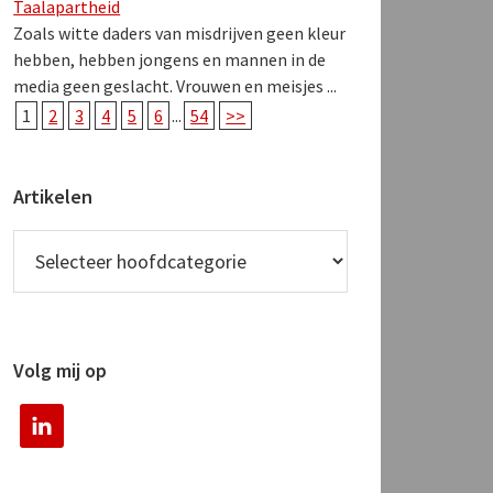
Taalapartheid
Zoals witte daders van misdrijven geen kleur
hebben, hebben jongens en mannen in de
media geen geslacht. Vrouwen en meisjes ...
1
2
3
4
5
6
...
54
>>
Artikelen
Volg mij op