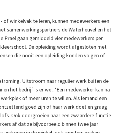
- of winkelvak te leren, kunnen medewerkers een
 met samenwerkingspartners de Waterheuvel en het
de Prael gaan gemiddeld vier medewerkers per
kleerschool. De opleiding wordt afgesloten met
mensen die nooit een opleiding konden volgen of
stroming. Uitstroom naar regulier werk buiten de
nnen het bedrijf is er wel. ‘Een medewerker kan na
 werkplek of meer uren te willen. Als iemand een
ontzettend goed zijn of haar werk doet en graag
elofs. Ook doorgroeien naar een zwaardere functie
kers af dat ze bijvoorbeeld binnen twee jaar
er verkopen in de winkel, ook roosters maken,