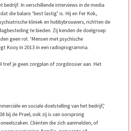
 bedrijf. In verschillende interviews in de media
at die balans ‘best lastig’ is. Hij en Fer Kok,
ychiatrische kliniek en hobbybrouwers, richtten de
 dagbesteding te bieden. Zij kenden de doelgroep
lden geen rol. ‘Mensen met psychische
 zegt Kooy in 2013 in een radioprogramma.
l tref je geen zorgplan of zorgdossier aan. Het
erciële en sociale doelstelling van het bedrijf,’
8 bij de Prael; ook zij is van oorsprong
soneelszaken. Cliënten die zich aanmelden, of