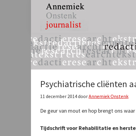
Spring
Door
Spring
naar
naar
naar
de
de
de
hoofdnavigatie
hoofd
eerste
Annemiek
tekst,
inhoud
sidebar
Onstenk
redactie
Journalist
&
research
Psychiatrische cliënten a
11 december 2014
door
Annemiek Onstenk
De geur van mout en hop brengt ons waar w
Tijdschrift voor Rehabilitatie en hers