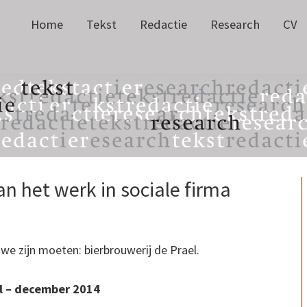
Home
Tekst
Redactie
Research
CV
an het werk in sociale firma
e zijn moeten: bierbrouwerij de Prael.
tel – december 2014