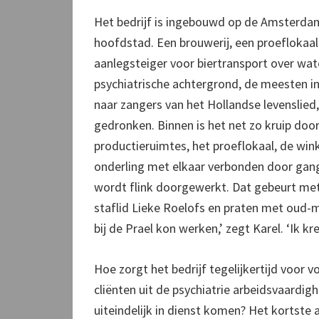
Het bedrijf is ingebouwd op de Amsterda
hoofdstad. Een brouwerij, een proeflokaal
aanlegsteiger voor biertransport over w
psychiatrische achtergrond, de meesten in
naar zangers van het Hollandse levenslied,
gedronken. Binnen is het net zo kruip door
productieruimtes, het proeflokaal, de wink
onderling met elkaar verbonden door ganget
wordt flink doorgewerkt. Dat gebeurt me
staflid Lieke Roelofs en praten met oud-me
bij de Prael kon werken,’ zegt Karel. ‘Ik 
Hoe zorgt het bedrijf tegelijkertijd voor
cliënten uit de psychiatrie arbeidsvaardi
uiteindelijk in dienst komen? Het kortste