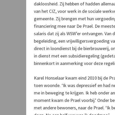
dakloosheid. Zij hebben of hadden allema
van het CIZ, voor werk in de sociale werk
gemeente. Zij brengen met hun vergoeding
financiering mee naar De Prael. De meest
salaris dat zij als WSW’er ontvangen. Van d
begeleiding, een vrijwilligersvergoeding 
direct in loondienst bij de bierbrouwerij, o
in dienst met een subsidieregeling (gede
binnenkort in aanmerking voor deze regeli
Karel Honselaar kwam eind 2010 bij de Pra
toen woonde. ‘Ik was depressief en had ner
me in beweging te krijgen. Ik heb onder 
moment kwam de Prael voorbij.’ Onder bege
met andere bewoners, naar de Prael. ‘Ik b