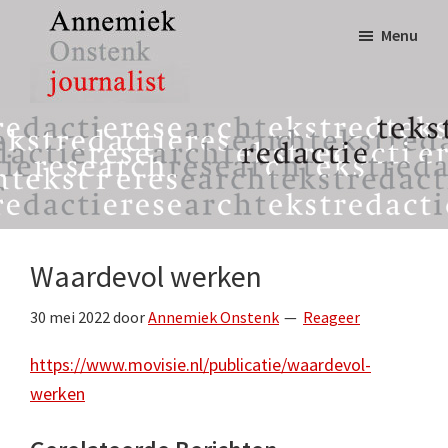
Door
Spring
Menu
naar
naar
de
de
hoofd
eerste
Annemiek
tekst,
inhoud
sidebar
Onstenk
redactie
Journalist
&
research
Waardevol werken
30 mei 2022
door
Annemiek Onstenk
Reageer
https://www.movisie.nl/publicatie/waardevol-
werken