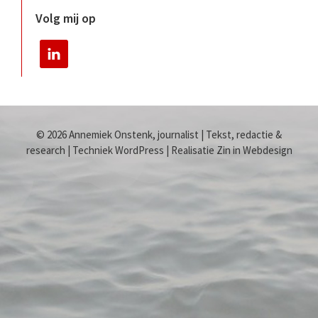
Volg mij op
© 2026 Annemiek Onstenk, journalist | Tekst, redactie &
research | Techniek WordPress | Realisatie Zin in Webdesign