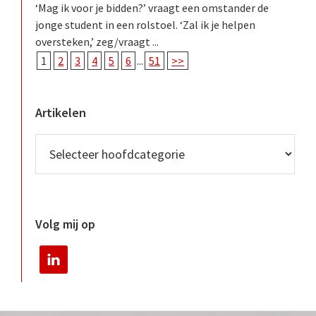
‘Mag ik voor je bidden?’ vraagt een omstander de
jonge student in een rolstoel. ‘Zal ik je helpen
oversteken,’ zeg/vraagt ...
1
2
3
4
5
6
...
51
>>
Artikelen
Volg mij op