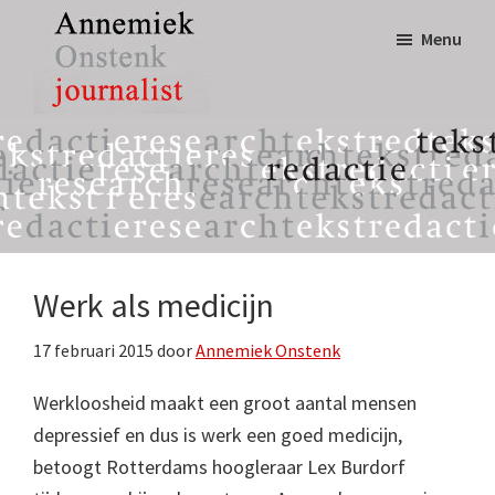
Door
Spring
Menu
naar
naar
de
de
hoofd
eerste
Annemiek
tekst,
inhoud
sidebar
Onstenk
redactie
Journalist
&
research
Werk als medicijn
17 februari 2015
door
Annemiek Onstenk
Werkloosheid maakt een groot aantal mensen
depressief en dus is werk een goed medicijn,
betoogt Rotterdams hoogleraar Lex Burdorf