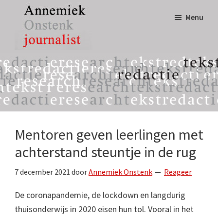
Door
Spring
Menu
naar
naar
de
de
hoofd
eerste
Annemiek
tekst,
inhoud
sidebar
Onstenk
redactie
Journalist
&
research
Mentoren geven leerlingen met
achterstand steuntje in de rug
7 december 2021
door
Annemiek Onstenk
Reageer
De coronapandemie, de lockdown en langdurig
thuisonderwijs in 2020 eisen hun tol. Vooral in het