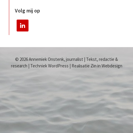
Volg mij op
© 2026 Annemiek Onstenk, journalist | Tekst, redactie &
research | Techniek WordPress | Realisatie Zin in Webdesign