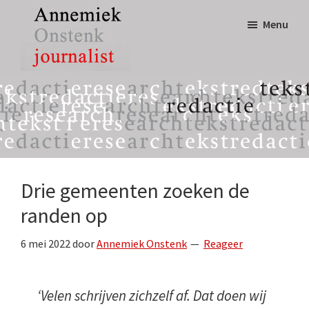
Door
Spring
Menu
naar
naar
de
de
hoofd
eerste
Annemiek
tekst,
inhoud
sidebar
Onstenk
redactie
Journalist
&
research
Drie gemeenten zoeken de
randen op
6 mei 2022
door
Annemiek Onstenk
Reageer
‘Velen schrijven zichzelf af. Dat doen wij