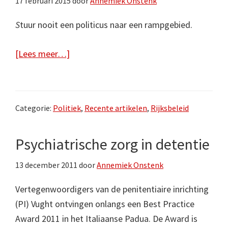
17 februari 2015
door
Annemiek Onstenk
S
tuur nooit een politicus naar een rampgebied.
over‘Ga
[Lees meer…]
niet
uit
van
Categorie:
Politiek
,
Recente artikelen
,
Rijksbeleid
Strenger
=
Psychiatrische zorg in detentie
Beter’
13 december 2011
door
Annemiek Onstenk
Vertegenwoordigers van de penitentiaire inrichting
(PI) Vught ontvingen onlangs een Best Practice
Award 2011 in het Italiaanse Padua. De Award is