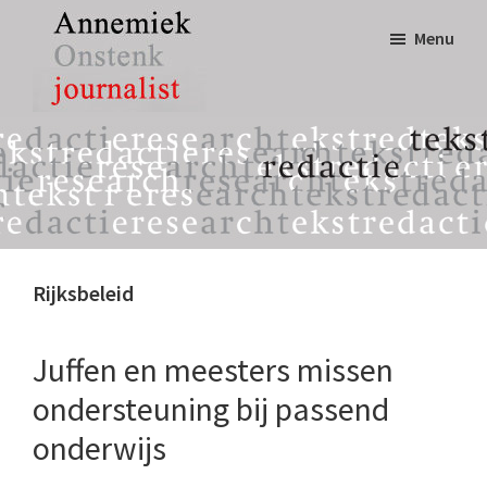
Door
Spring
Menu
naar
naar
de
de
hoofd
eerste
Annemiek
tekst,
inhoud
sidebar
Onstenk
redactie
Journalist
&
research
Rijksbeleid
Juffen en meesters missen
ondersteuning bij passend
onderwijs