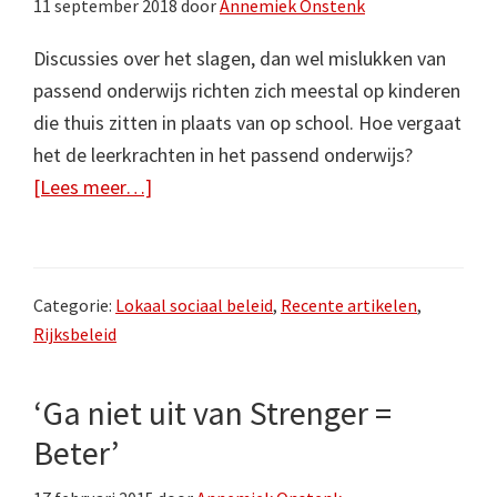
11 september 2018
door
Annemiek Onstenk
Discussies over het slagen, dan wel mislukken van
passend onderwijs richten zich meestal op kinderen
die thuis zitten in plaats van op school. Hoe vergaat
het de leerkrachten in het passend onderwijs?
overJuffen
[Lees meer…]
en
meesters
missen
Categorie:
Lokaal sociaal beleid
,
Recente artikelen
,
ondersteuning
Rijksbeleid
bij
passend
‘Ga niet uit van Strenger =
onderwijs
Beter’