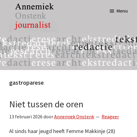
Door
Spring
Menu
naar
naar
de
de
hoofd
eerste
Annemiek
tekst,
inhoud
sidebar
Onstenk
redactie
Journalist
&
research
gastroparese
Niet tussen de oren
13 februari 2026
door
Annemiek Onstenk
Reageer
Al sinds haar jeugd heeft Femme Makkinje (28)