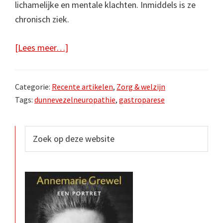
lichamelijke en mentale klachten. Inmiddels is ze
chronisch ziek.
overNiet
[Lees meer…]
tussen
de
Categorie:
Recente artikelen
,
Zorg & welzijn
oren
Tags:
dunnevezelneuropathie
,
gastroparese
Primaire
Zoek
op
Sidebar
deze
website