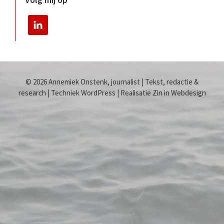
© 2026 Annemiek Onstenk, journalist | Tekst, redactie &
research | Techniek WordPress | Realisatie Zin in Webdesign