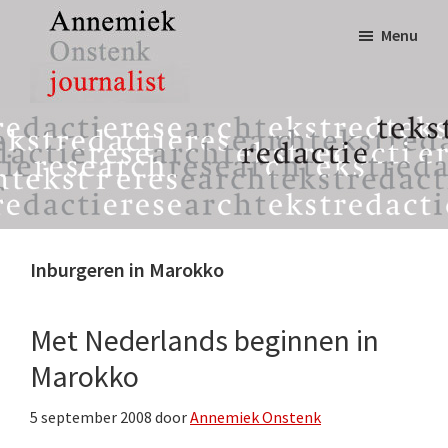
Door
Spring
Menu
naar
naar
de
de
hoofd
eerste
Annemiek
tekst,
inhoud
sidebar
Onstenk
redactie
Journalist
&
research
Inburgeren in Marokko
Met Nederlands beginnen in
Marokko
5 september 2008
door
Annemiek Onstenk