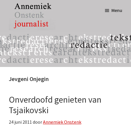
Door
Spring
Menu
naar
naar
de
de
hoofd
eerste
Annemiek
tekst,
inhoud
sidebar
Onstenk
redactie
Journalist
&
research
Jevgeni Onjegin
Onverdoofd genieten van
Tsjaikovski
24 juni 2011
door
Annemiek Onstenk