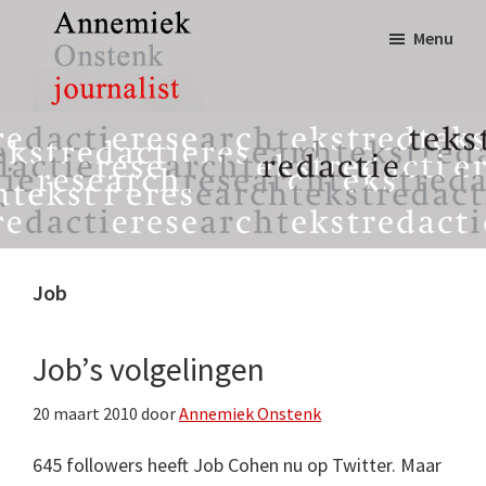
Door
Spring
Menu
naar
naar
de
de
hoofd
eerste
Annemiek
tekst,
inhoud
sidebar
Onstenk
redactie
Journalist
&
research
Job
Job’s volgelingen
20 maart 2010
door
Annemiek Onstenk
645 followers heeft Job Cohen nu op Twitter. Maar