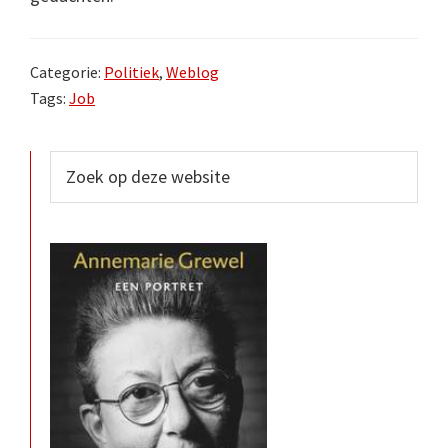
Categorie:
Politiek
,
Weblog
Tags:
Job
Primaire
Zoek
op
Sidebar
deze
website