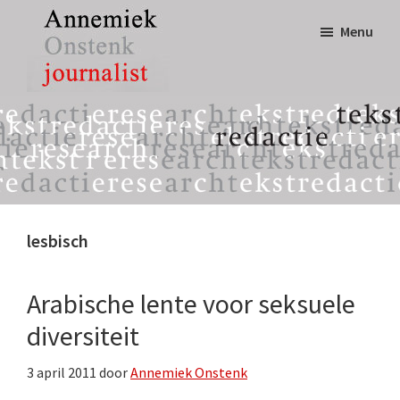
Door
Spring
Menu
naar
naar
de
de
hoofd
eerste
Annemiek
tekst,
inhoud
sidebar
Onstenk
redactie
Journalist
&
research
lesbisch
Arabische lente voor seksuele
diversiteit
3 april 2011
door
Annemiek Onstenk