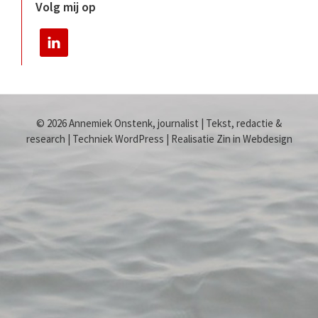
Volg mij op
© 2026 Annemiek Onstenk, journalist | Tekst, redactie &
research | Techniek WordPress | Realisatie Zin in Webdesign