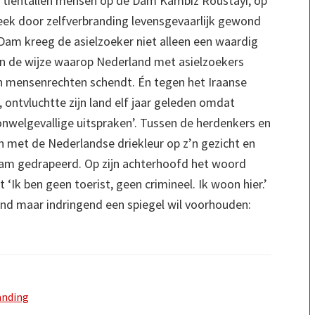
 tientallen mensen op de Dam Kambiz Roustayi, op
ek door zelfverbranding levensgevaarlijk gewond
 Dam kreeg de asielzoeker niet alleen een waardig
n de wijze waarop Nederland met asielzoekers
en mensenrechten schendt. Én tegen het Iraanse
, ontvluchtte zijn land elf jaar geleden omdat
nwelgevallige uitspraken’. Tussen de herdenkers en
met de Nederlandse driekleur op z’n gezicht en
aam gedrapeerd. Op zijn achterhoofd het woord
 ‘Ik ben geen toerist, geen crimineel. Ik woon hier.’
nd maar indringend een spiegel wil voorhouden:
anding