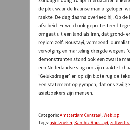
Zondagmiddag 10 april herdachten enkele
de plek waar de Iraanse man afgelopen we
raakte. De dag daarna overleed hij. Op de
afscheid. Er werd ook geprotesteerd tege
omgaat uit een land als Iran, dat grond- 
regiem zelf. Roustayi, vermeend journalist
vervolging en marteling dreigde wegens ‘o
demonstranten stond ook een zwarte man 
een Nederlandse vlag om zijn naakte lich
‘Geluksdrager’ en op zijn blote rug de tekst
Een statement op gympen, dat ons zwijge
asielzoekers zijn mensen.
Categorie:
Amsterdam Centraal
,
Weblog
Tags:
asielzoeker
,
Kambiz Roustayi
,
zelfverbr