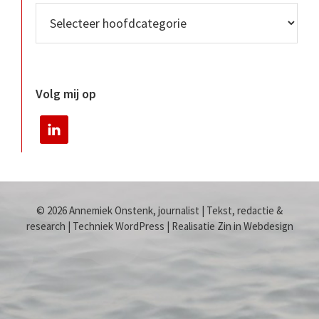
Volg mij op
© 2026 Annemiek Onstenk, journalist | Tekst, redactie &
research | Techniek WordPress | Realisatie Zin in Webdesign