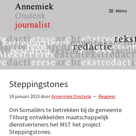
Door
Spring
Menu
naar
naar
de
de
hoofd
eerste
Annemiek
tekst,
inhoud
sidebar
Onstenk
redactie
Journalist
&
research
Steppingstones
18 januari 2023
door
Annemiek Onstenk
Reageer
Om Somaliërs te betrekken bij de gemeente
Tilburg ontwikkelden maatschappelijk
dienstverleners het MST het project
Steppingstones.