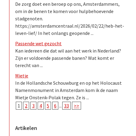
De zorg doet een beroep op ons, Amsterdammers,
om in de benen te komen voor hulpbehoevende
stadgenoten.
https://amsterdamcentraal.nl/2026/02/22/heb-het-
leven-lief/ In het onlangs geopende ...
Passende wet gezocht
Kan iedereen die dat wil aan het werk in Nederland?
Zijn er voldoende passende banen? Wat komt er
terecht van ...
Mietje
In de Hollandsche Schouwburg en op het Holocaust
Namenmonument in Amsterdam kom ik de naam
Mietje Onstenk-Polak tegen. Ze is ...
1
2
3
4
5
6
...
33
>>
Artikelen