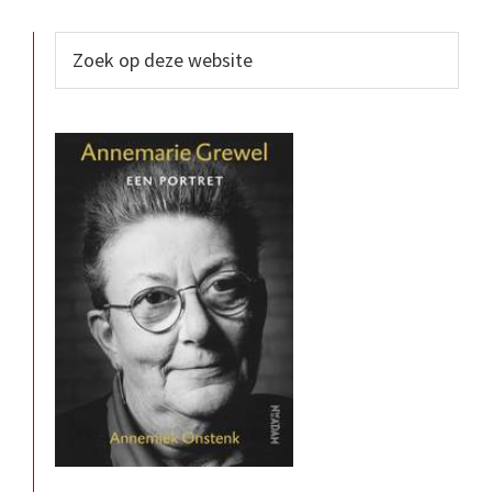
Primaire
Zoek
op
Sidebar
deze
website